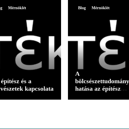
og
Mérnöklét
Blog
Mérnöklét
A
építész és a
bölcsészettudomán
vészetek kapcsolata
hatása az építész
gondolkodására II.