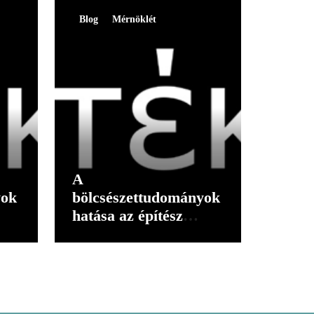
Blog
Mérnöklét
A
yok
bölcsészettudományok
hatása az építész
gondolkodására I.