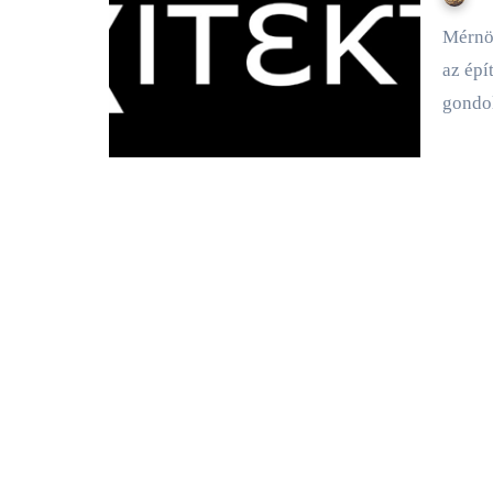
Mérnöklét-sorozatomban arra keresem a választ, miként egyesíti
az épí
gondo