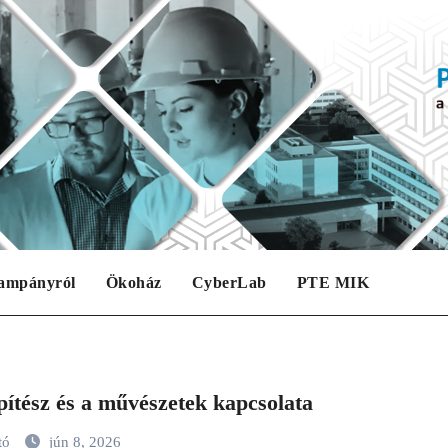
ampányról
Ökoház
CyberLab
PTE MIK
pítész és a művészetek kapcsolata
tó
jún 8, 2026