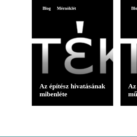
Blog
Mérnöklét
Bl
Az építész hivatásának
Az 
mibenléte
mű