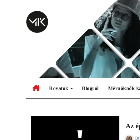
Skip
to
content
Rovatok
Blogról
Mérnöknők k
Az é
Ot