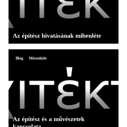
Az építész hivatásának mibenléte
Blog
Mérnöklét
Az építész és a művészetek
kapcsolata