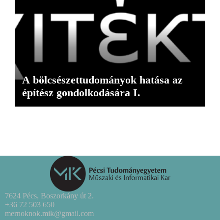
A bölcsészettudományok hatása az
építész gondolkodására I.
7624 Pécs, Boszorkány út 2.
+36 72 503 650
mernoknok.mik@gmail.com