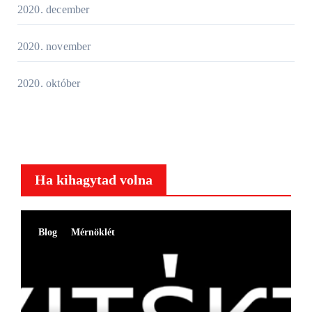
2020. december
2020. november
2020. október
Ha kihagytad volna
Blog
Mérnöklét