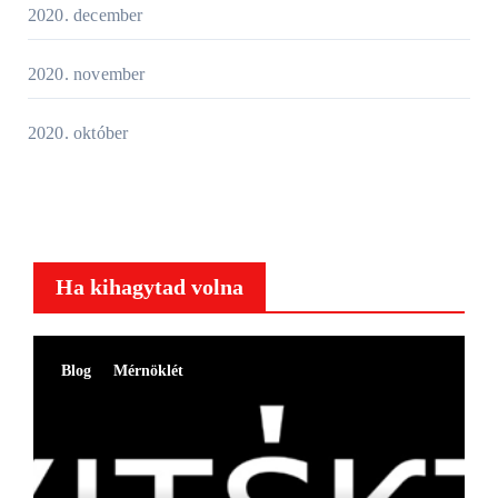
2020. december
2020. november
2020. október
Ha kihagytad volna
Blog
Mérnöklét