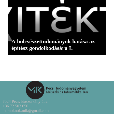
A bölcsészettudományok hatása az
építész gondolkodására I.
7624 Pécs, Boszorkány út 2.
+36 72 503 650
mernoknok.mik@gmail.com