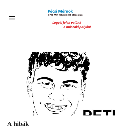
Skip
to
content
A hibák