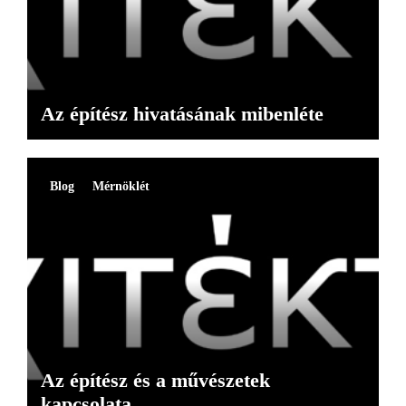
Az építész hivatásának mibenléte
Blog
Mérnöklét
Az építész és a művészetek
kapcsolata