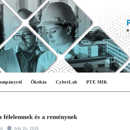
ampányról
Ökoház
CyberLab
PTE MIK
a félelemnek és a reménynek
tó
febr 26, 2026