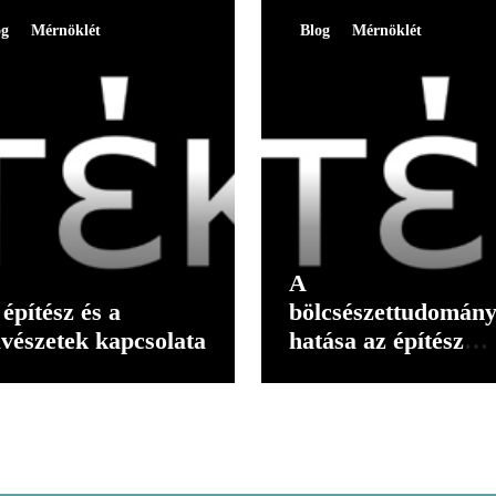
og
Mérnöklét
Blog
Mérnöklét
A
építész és a
bölcsészettudomán
vészetek kapcsolata
hatása az építész
gondolkodására II.