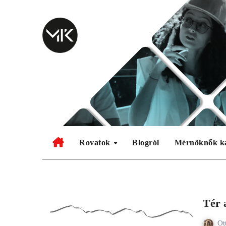
Skip
to
content
Rovatok
Blogról
Mérnöknők k
Tér 
Ot