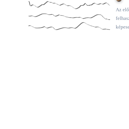
Az előző részekben Peti megingott, majd megtanulta a hibáit
felhas
képe