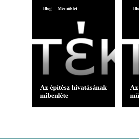
Blog
Mérnöklét
Bl
Az építész hivatásának
Az 
mibenléte
mű