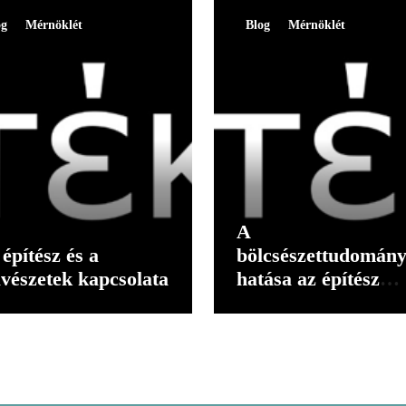
og
Mérnöklét
Blog
Mérnöklét
A
építész és a
bölcsészettudomán
vészetek kapcsolata
hatása az építész
gondolkodására II.