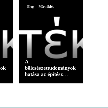
Blog
Mérnöklét
A
yok
bölcsészettudományok
hatása az építész
gondolkodására I.