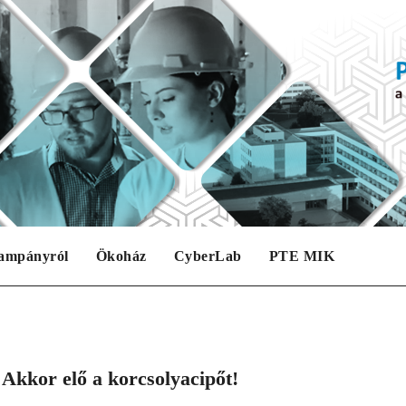
ampányról
Ökoház
CyberLab
PTE MIK
 Akkor elő a korcsolyacipőt!