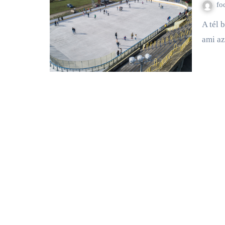
fo
A tél beköszöntével számtalan programra is lehetőség adódik,
ami az