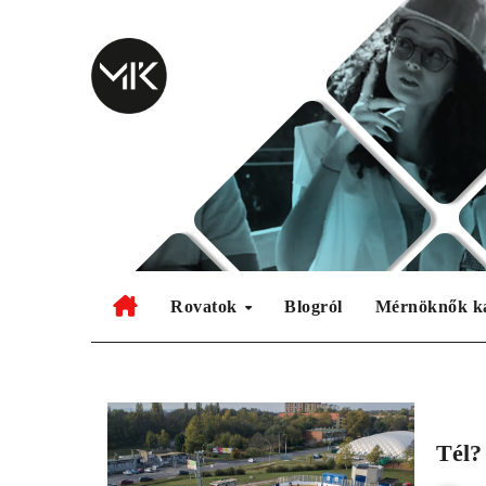
Skip
to
content
Rovatok
Blogról
Mérnöknők k
Tél?