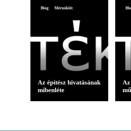
Blog
Mérnöklét
Bl
Az építész hivatásának
Az 
mibenléte
mű