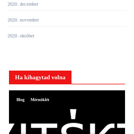
2020. december
2020. november
2020. október
Ha kihagytad volna
Blog
Mérnöklét