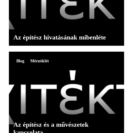
Az építész hivatásának mibenléte
Blog
Mérnöklét
Az építész és a művészetek
kapcsolata