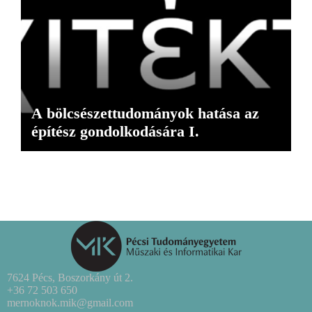
A bölcsészettudományok hatása az
építész gondolkodására I.
7624 Pécs, Boszorkány út 2.
+36 72 503 650
mernoknok.mik@gmail.com