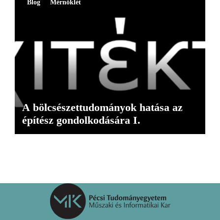
Blog
Mérnöklét
A bölcsészettudományok hatása az
építész gondolkodására I.