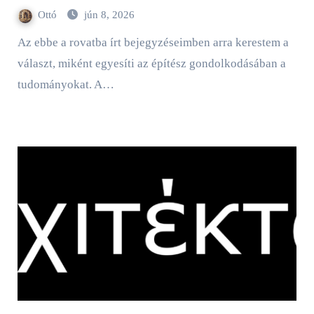
Ottó
jún 8, 2026
Az ebbe a rovatba írt bejegyzéseimben arra kerestem a
választ, miként egyesíti az építész gondolkodásában a
tudományokat. A…