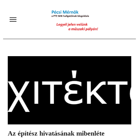
Skip
to
content
Az építész hivatásának mibenléte