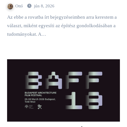
Ottó
jún 8, 2026
Az ebbe a rovatba írt bejegyzéseimben arra kerestem a
választ, miként egyesíti az építész gondolkodásában a
tudományokat. A…