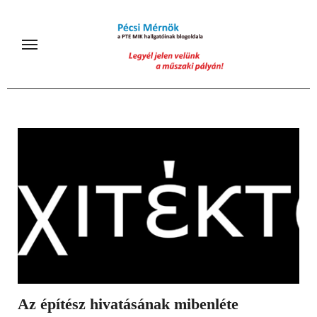
Skip
to
content
Az építész hivatásának mibenléte