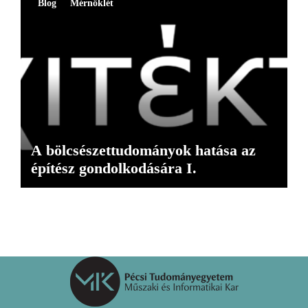
Blog
Mérnöklét
A bölcsészettudományok hatása az
építész gondolkodására I.