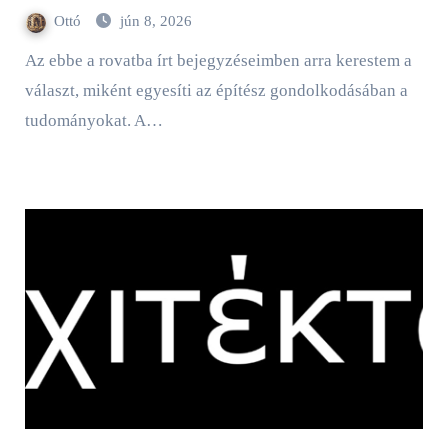
Ottó
jún 8, 2026
Az ebbe a rovatba írt bejegyzéseimben arra kerestem a
választ, miként egyesíti az építész gondolkodásában a
tudományokat. A…