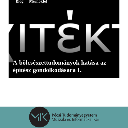
Blog
Mérnöklét
A bölcsészettudományok hatása az
építész gondolkodására I.