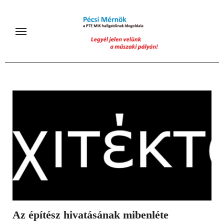
Skip
to
content
Az építész hivatásának mibenléte