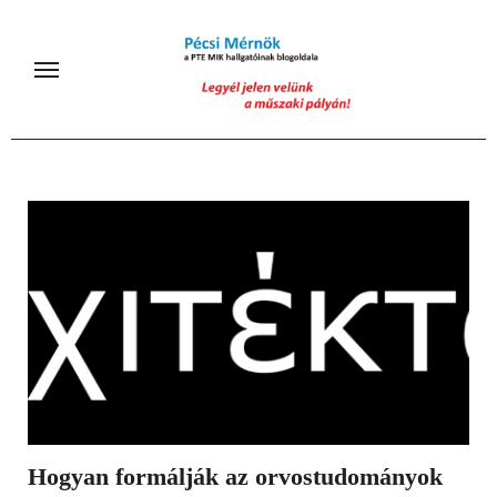
Skip
to
content
Hogyan formálják az orvostudományok