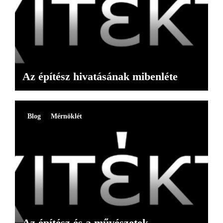
Az építész hivatásának mibenléte
Blog
Mérnöklét
Az építész és a művészetek