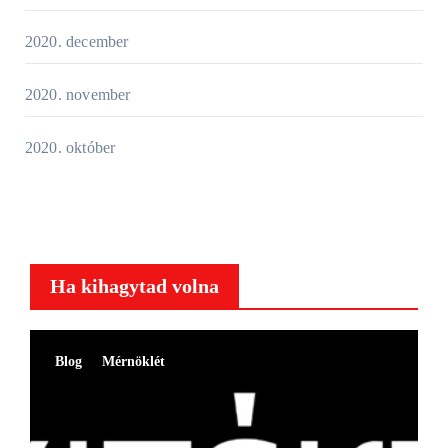
2020. december
2020. november
2020. október
Ha kihagytad volna
Blog
Mérnöklét