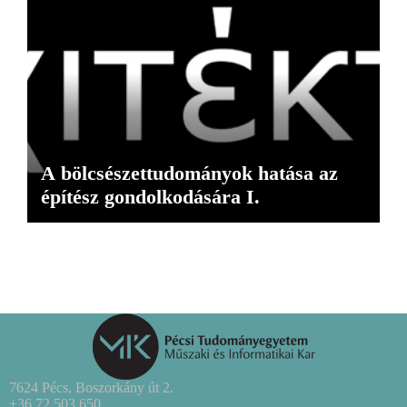
A bölcsészettudományok hatása az
építész gondolkodására I.
7624 Pécs, Boszorkány út 2.
+36 72 503 650