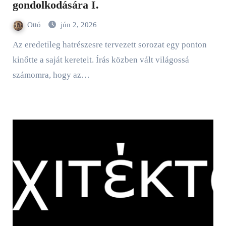
gondolkodására I.
Ottó
jún 2, 2026
Az eredetileg hatrészesre tervezett sorozat egy ponton
kinőtte a saját kereteit. Írás közben vált világossá
számomra, hogy az…