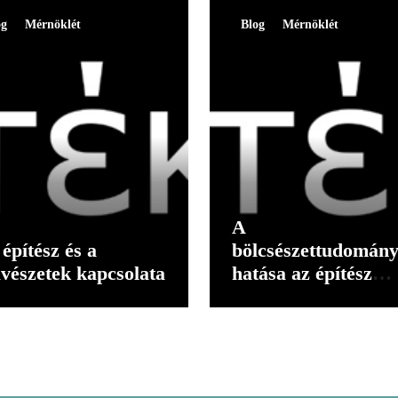
og
Mérnöklét
Blog
Mérnöklét
A
építész és a
bölcsészettudomán
vészetek kapcsolata
hatása az építész
gondolkodására II.