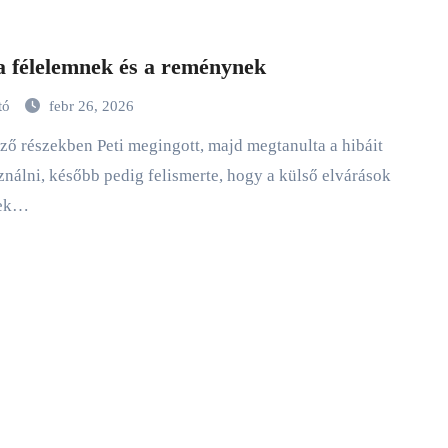
a félelemnek és a reménynek
tó
febr 26, 2026
ználni, később pedig felismerte, hogy a külső elvárások
sek…