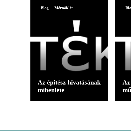
Blog
Mérnöklét
Bl
Az építész hivatásának
Az 
mibenléte
mű