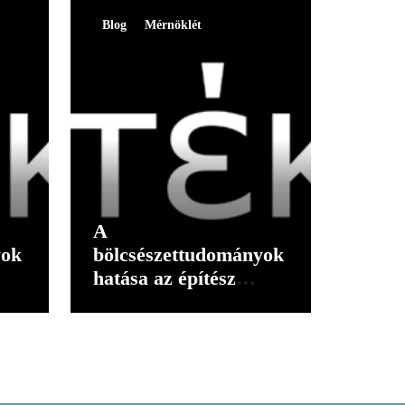
Blog
Mérnöklét
A
yok
bölcsészettudományok
hatása az építész
gondolkodására I.