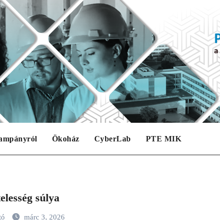
ampányról
Ökoház
CyberLab
PTE MIK
telesség súlya
tó
márc 3, 2026