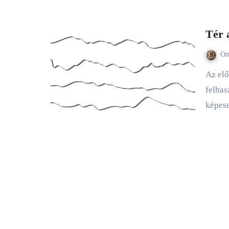
Tér 
Ot
Az előző részekben Peti megingott, majd megtanulta a hibáit
felhas
képe