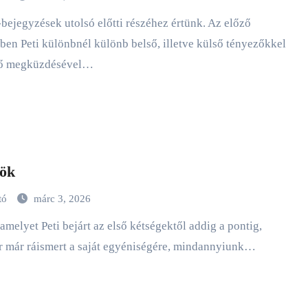
ben Peti különbnél különb belső, illetve külső tényezőkkel
nő megküzdésével…
ök
tó
márc 3, 2026
r már ráismert a saját egyéniségére, mindannyiunk…