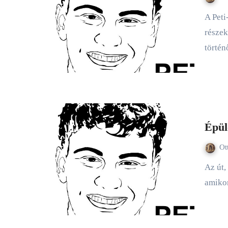
A Peti-bejegyzések utolsó előtti részéhez értünk. Az előző
részek
törté
Épül
Ot
Az út, amelyet Peti bejárt az első kétségektől addig a pontig,
amiko