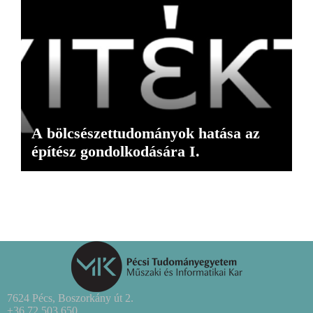
A bölcsészettudományok hatása az
építész gondolkodására I.
7624 Pécs, Boszorkány út 2.
+36 72 503 650