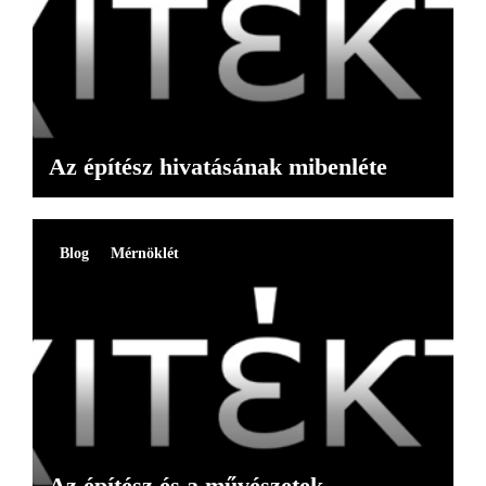
Az építész hivatásának mibenléte
Blog
Mérnöklét
Az építész és a művészetek