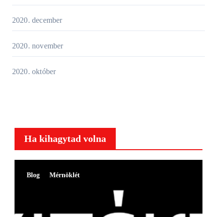
2020. december
2020. november
2020. október
Ha kihagytad volna
Blog
Mérnöklét