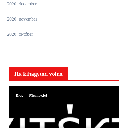
2020. december
2020. november
2020. október
Ha kihagytad volna
Blog
Mérnöklét