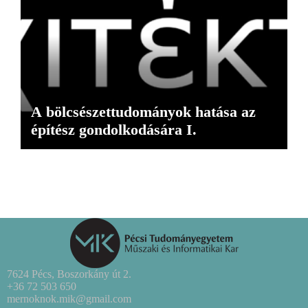
A bölcsészettudományok hatása az
építész gondolkodására I.
7624 Pécs, Boszorkány út 2.
+36 72 503 650
mernoknok.mik@gmail.com