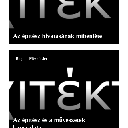
Az építész hivatásának mibenléte
Blog
Mérnöklét
Az építész és a művészetek
kapcsolata