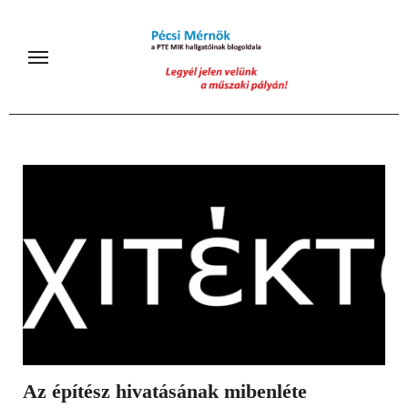
Skip
to
content
Az építész hivatásának mibenléte