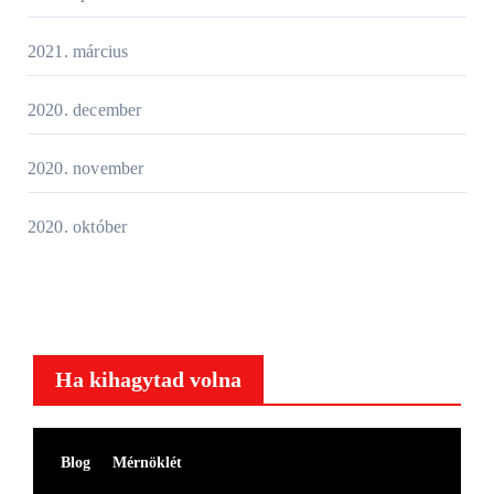
2021. március
2020. december
2020. november
2020. október
Ha kihagytad volna
Blog
Mérnöklét