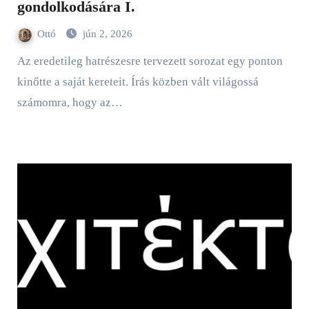
gondolkodására I.
Ottó
jún 2, 2026
Az eredetileg hatrészesre tervezett sorozat egy ponton
kinőtte a saját kereteit. Írás közben vált világossá
számomra, hogy az…