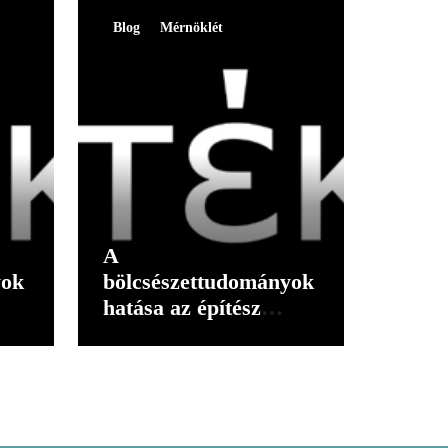
Blog
Mérnöklét
A
yok
bölcsészettudományok
hatása az építész
gondolkodására I.