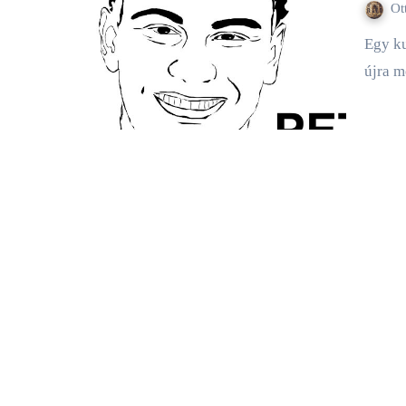
Ot
Egy kudarc után két út létezik. Elkerülni a helyzetet, amelyben
újra m