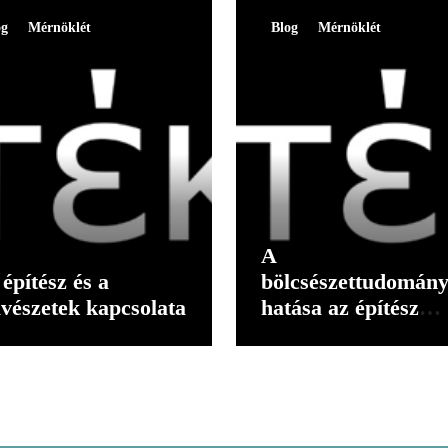
og
Mérnöklét
Blog
Mérnöklét
A
építész és a
bölcsészettudomán
vészetek kapcsolata
hatása az építész
gondolkodására II.