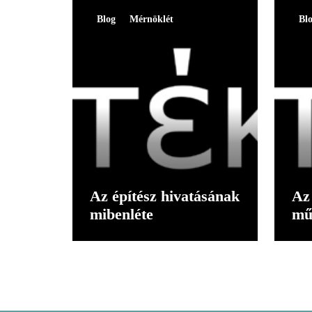
Blog
Mérnöklét
Bl
Az építész hivatásának
Az 
mibenléte
mű