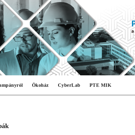
ampányról
Ökoház
CyberLab
PTE MIK
bák