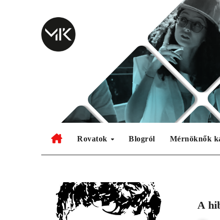
Skip
to
content
Rovatok
Blogról
Mérnöknők k
A hi