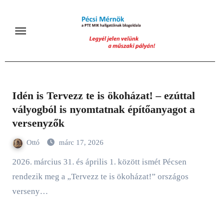
Skip
to
content
Idén is Tervezz te is ökoházat! – ezúttal
vályogból is nyomtatnak építőanyagot a
versenyzők
Ottó
márc 17, 2026
2026. március 31. és április 1. között ismét Pécsen
rendezik meg a „Tervezz te is ökoházat!” országos
verseny…