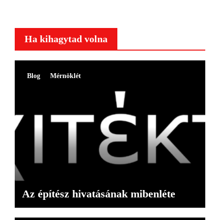
Ha kihagytad volna
Blog
Mérnöklét
Az építész hivatásának mibenléte