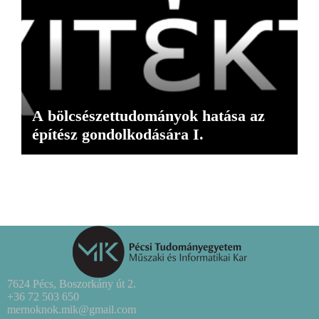
A bölcsészettudományok hatása az
építész gondolkodására I.
7624 Pécs, Boszorkány út 2.
+36 72 503 650
mernoknok.mik@gmail.com