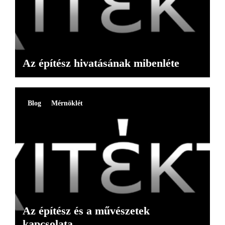
Az építész hivatásának mibenléte
Blog
Mérnöklét
Az építész és a művészetek
kapcsolata