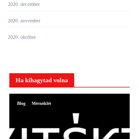
2020. december
2020. november
2020. október
Ha kihagytad volna
Blog
Mérnöklét