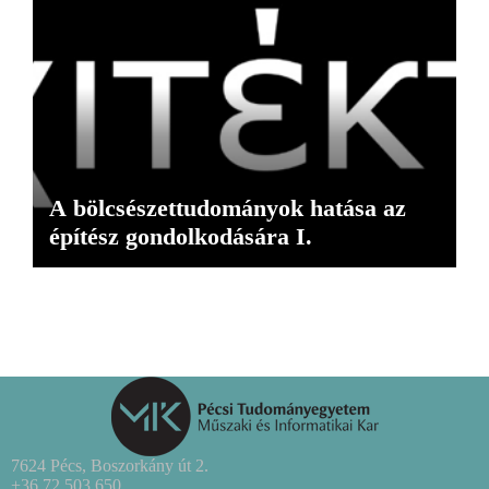
A bölcsészettudományok hatása az
építész gondolkodására I.
7624 Pécs, Boszorkány út 2.
+36 72 503 650