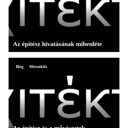
Az építész hivatásának mibenléte
Blog
Mérnöklét
Az építész és a művészetek