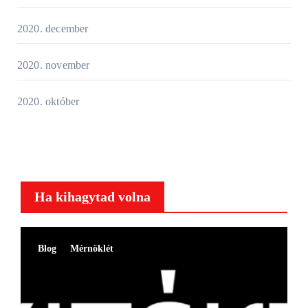
2020. december
2020. november
2020. október
Ha kihagytad volna
Blog
Mérnöklét