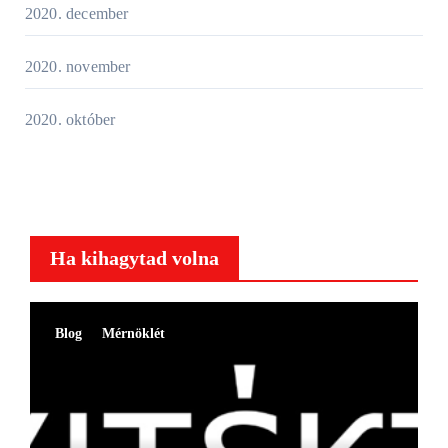
2020. december
2020. november
2020. október
Ha kihagytad volna
Blog
Mérnöklét