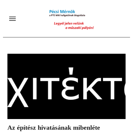
Skip
to
content
Az építész hivatásának mibenléte