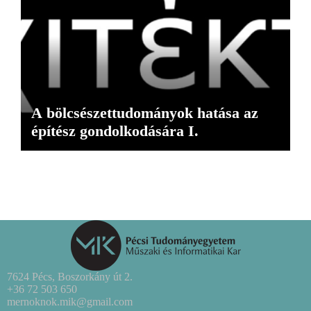
A bölcsészettudományok hatása az
építész gondolkodására I.
7624 Pécs, Boszorkány út 2.
+36 72 503 650
mernoknok.mik@gmail.com