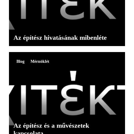
Az építész hivatásának mibenléte
Blog
Mérnöklét
Az építész és a művészetek
kapcsolata