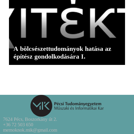
A bölcsészettudományok hatása az
építész gondolkodására I.
7624 Pécs, Boszorkány út 2.
+36 72 503 650
mernoknok.mik@gmail.com