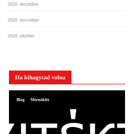
2020. december
2020. november
2020. október
Ha kihagytad volna
Blog
Mérnöklét