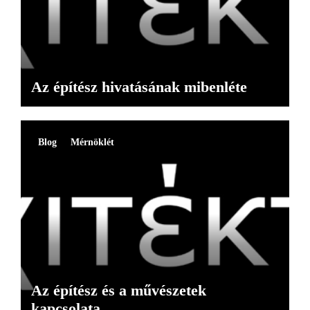
Az építész hivatásának mibenléte
Blog
Mérnöklét
Az építész és a művészetek
kapcsolata