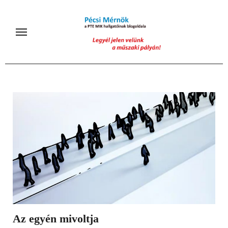
Skip
to
content
Az egyén mivoltja