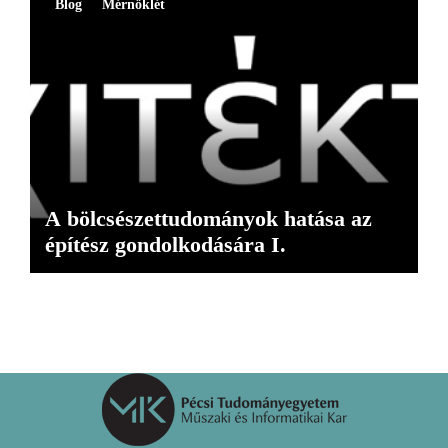
Blog
Mérnöklét
A bölcsészettudományok hatása az
építész gondolkodására I.