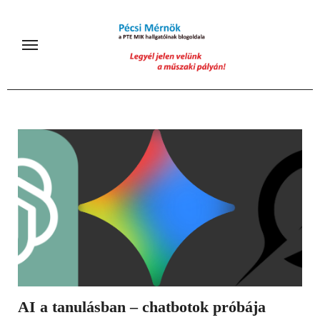
Skip
to
content
AI a tanulásban – chatbotok próbája