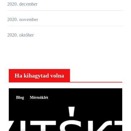
2020. december
2020. november
2020. október
Ha kihagytad volna
Blog
Mérnöklét