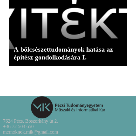
A bölcsészettudományok hatása az
építész gondolkodására I.
7624 Pécs, Boszorkány út 2.
+36 72 503 650
mernoknok.mik@gmail.com