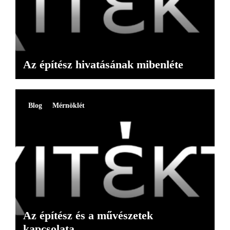
Az építész hivatásának mibenléte
Blog
Mérnöklét
Az építész és a művészetek
kapcsolata