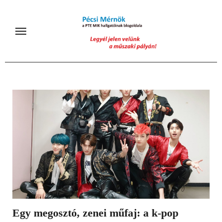
Skip
to
content
Egy megosztó, zenei műfaj: a k-pop