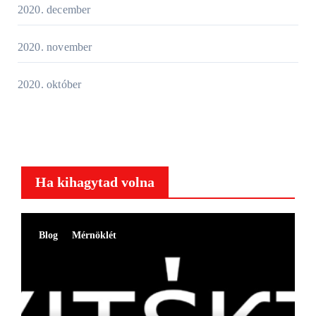
2020. december
2020. november
2020. október
Ha kihagytad volna
Blog
Mérnöklét