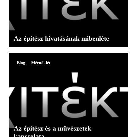
Az építész hivatásának mibenléte
Blog
Mérnöklét
Az építész és a művészetek
kapcsolata