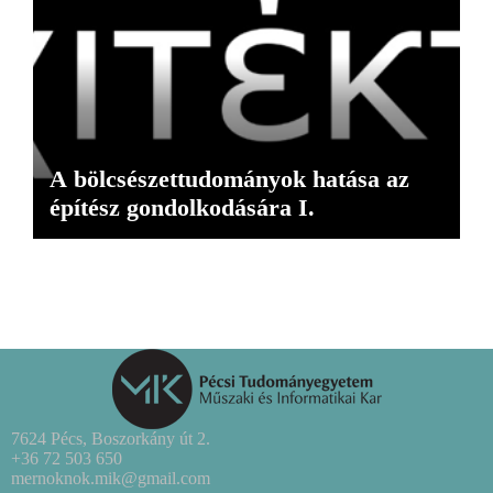
A bölcsészettudományok hatása az
építész gondolkodására I.
7624 Pécs, Boszorkány út 2.
+36 72 503 650
mernoknok.mik@gmail.com