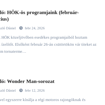
ló: HÖK-ös programjaink (február-
ius)
szló Dániel
febr 24, 2026
 ízelítőt. Elsőként február 26-án csütörtökön vár titeket az
em tornaterme…
ló: Wonder Man-sorozat
szló Dániel
febr 12, 2026