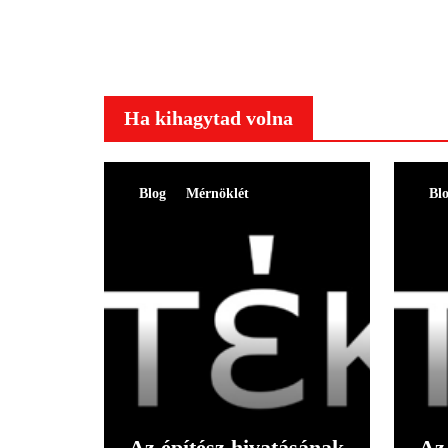
Ha kihagytad volna
Blog
Mérnöklét
Bl
Az építész hivatásának
Az 