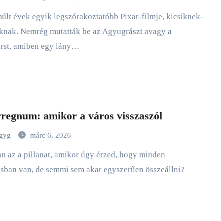
knak. Nemrég mutatták be az Agyugrászt avagy a
rst, amiben egy lány…
rregnum: amikor a város visszaszól
agyg
márc 6, 2026
sban van, de semmi sem akar egyszerűen összeállni?
…