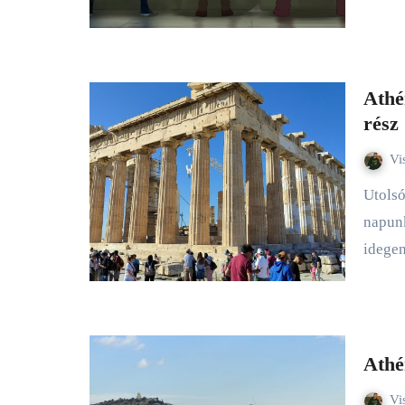
Athé
rész
Vi
Utolsó napom Athén szívétől a tengerpart legszéléig. Utolsó
napunk
idege
Athé
Vi