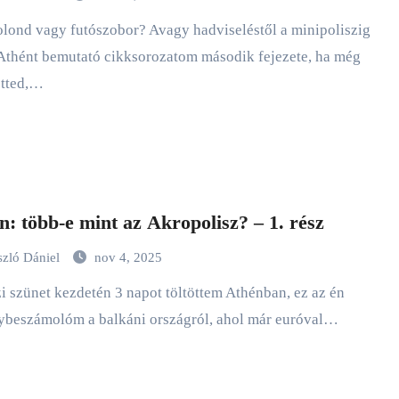
Athént bemutató cikksorozatom második fejezete, ha még
etted,…
n: több-e mint az Akropolisz? – 1. rész
szló Dániel
nov 4, 2025
ybeszámolóm a balkáni országról, ahol már euróval…