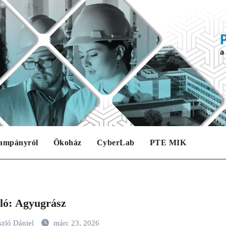
ampányról
Ökoház
CyberLab
PTE MIK
ló: Agyugrász
szló Dániel
márc 23, 2026