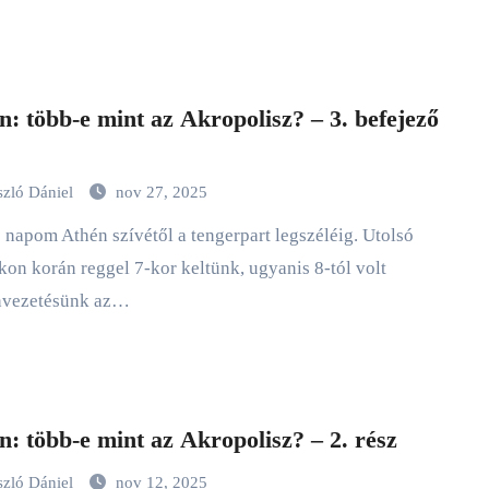
n: több-e mint az Akropolisz? – 3. befejező
szló Dániel
nov 27, 2025
on korán reggel 7-kor keltünk, ugyanis 8-tól volt
nvezetésünk az…
n: több-e mint az Akropolisz? – 2. rész
szló Dániel
nov 12, 2025