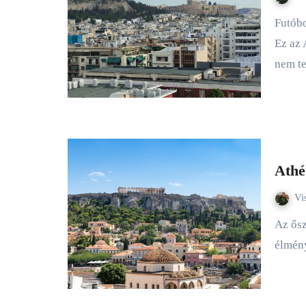
Futóbolond vagy futószobor? Avagy hadviseléstől a minipoliszig
Ez az 
nem t
Athé
Vi
Az őszi szünet kezdetén 3 napot töltöttem Athénban, ez az én
élmén