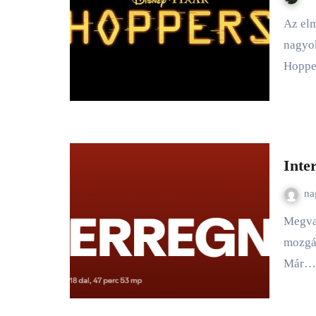
Az elmúlt évek egyik legszórakoztatóbb Pixar-filmje, kicsiknek-
nagyo
Hoppe
Inte
n
Megvan az a pillanat, amikor úgy érzed, hogy minden
mozgá
Már