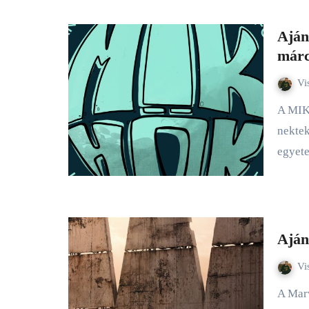
Aján
márc
Vi
A MIK HÖK közeljövőben esedékes programjaiból hoztam
nektek
egyet
Aján
Vi
A Marvel egyszerre kínálja a régi motoros rajongóknak és