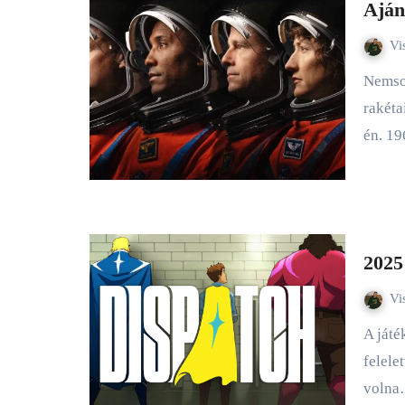
Aján
Vi
Nemsokára, csupán pár napon belül indul a történelmi
rakéta
én. 1
2025
Vi
A játék készítői olyat alkottak, ami egyelőre példa nélküli a
felele
voln