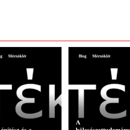
og
Mérnöklét
Blog
Mérnöklét
A
építész és a
bölcsészettudomán