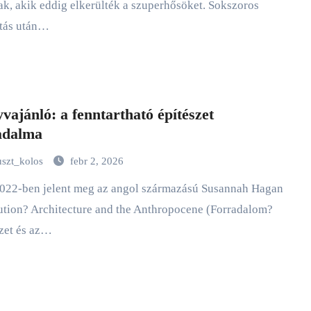
k, akik eddig elkerülték a szuperhősöket. Sokszoros
ztás után…
vajánló: a fenntartható építészet
adalma
uszt_kolos
febr 2, 2026
tion? Architecture and the Anthropocene (Forradalom?
zet és az…