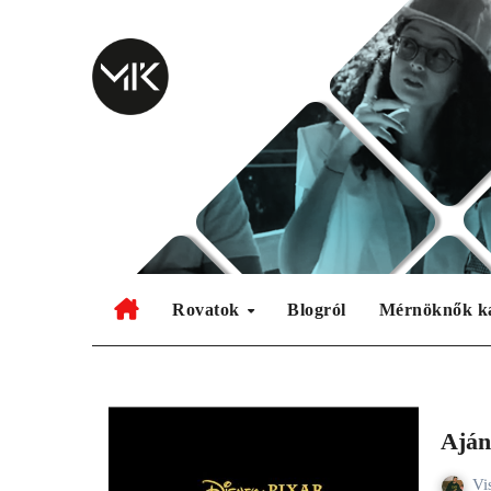
Skip
to
content
Rovatok
Blogról
Mérnöknők k
Aján
Vi