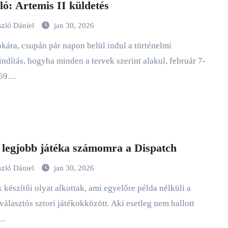
ló: Artemis II küldetés
szló Dániel
jan 30, 2026
indítás, hogyha minden a tervek szerint alakul, február 7-
969…
 legjobb játéka számomra a Dispatch
szló Dániel
jan 30, 2026
tválasztós sztori játékokközött. Aki esetleg nem hallott
a…