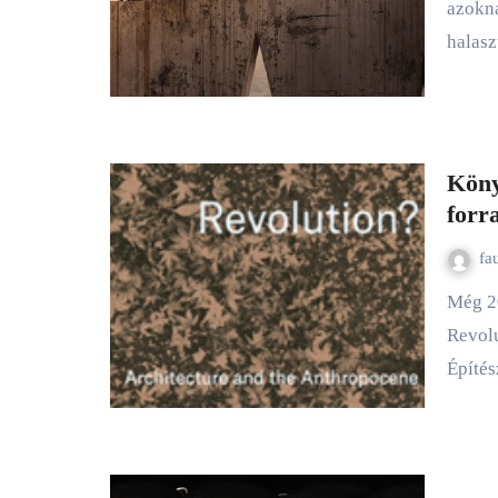
azokna
halas
Köny
forr
fa
Még 2022-ben jelent meg az angol származású Susannah Hagan
Revolu
Építés