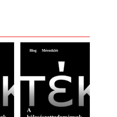
Blog
Mérnöklét
A
yok
bölcsészettudományok