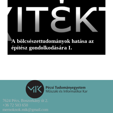
A bölcsészettudományok hatása az
építész gondolkodására I.
7624 Pécs, Boszorkány út 2.
+36 72 503 650
mernoknok.mik@gmail.com