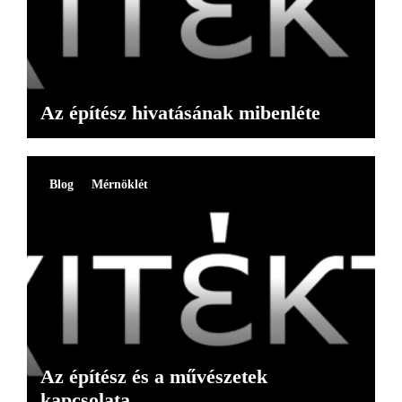
Az építész hivatásának mibenléte
Blog
Mérnöklét
Az építész és a művészetek
kapcsolata