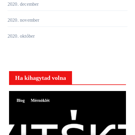
2020. december
2020. november
2020. október
Ha kihagytad volna
Blog
Mérnöklét