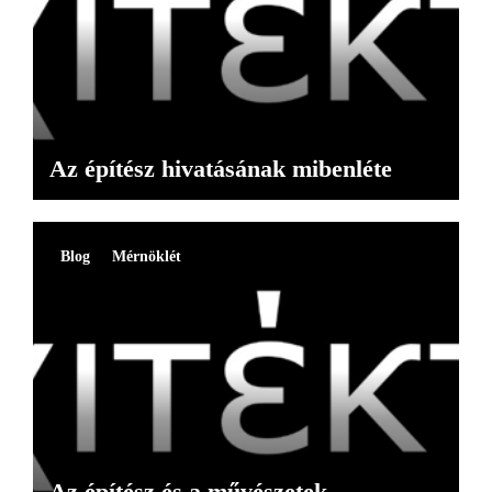
Az építész hivatásának mibenléte
Blog
Mérnöklét
Az építész és a művészetek