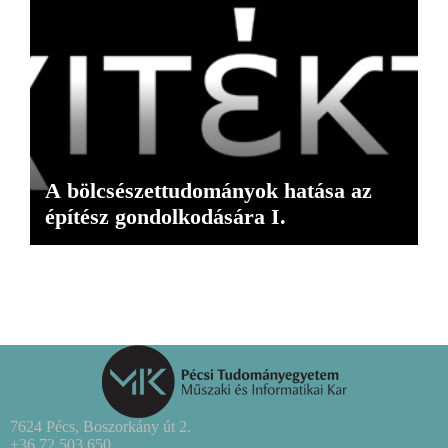
A bölcsészettudományok hatása az
építész gondolkodására I.
7624 Pécs, Boszorkány út 2.
+36 72 503 650