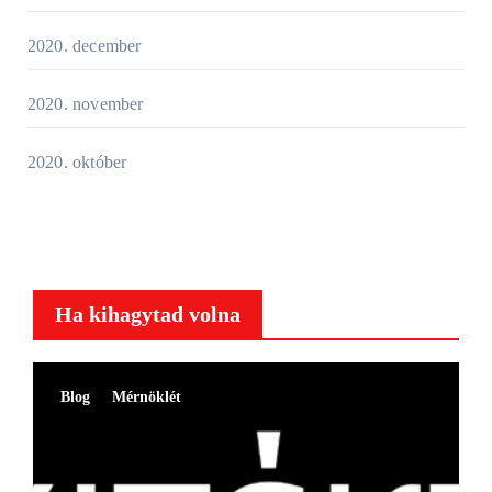
2020. december
2020. november
2020. október
Ha kihagytad volna
Blog
Mérnöklét