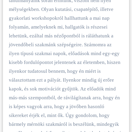
tanulmányaink során érintünk, viszont nem ilyen
mélységekben. Olyan kutatási, csapatépítő, illetve
gyakorlati workshopokról hallhattunk a mai nap
folyamán, amelyeknek mi, hallgatók is részesei
lehetünk, ezáltal más nézőpontból is ráláthatunk a
jövendőbeli szakmánk szépségeire. Számomra az
ilyen típusú szakmai napok, előadások mind egy-egy
kisebb fordulópontot jelentenek az életemben, hiszen
ilyenkor tudatosul bennem, hogy én miért is
választottam ezt a pályát. Ilyenkor mindig új erőre
kapok, és sok motivációt gyűjtök. Az előadók mind
más-más szempontból, de rávilágítanak arra, hogy én
is képes vagyok arra, hogy a jövőben hasonló
sikereket érjék el, mint ők. Úgy gondolom, hogy
bármely mérnöki szakmáról is beszélünk, mindegyik