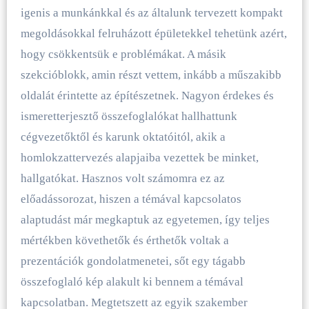
igenis a munkánkkal és az általunk tervezett kompakt
megoldásokkal felruházott épületekkel tehetünk azért,
hogy csökkentsük e problémákat. A másik
szekcióblokk, amin részt vettem, inkább a műszakibb
oldalát érintette az építészetnek. Nagyon érdekes és
ismeretterjesztő összefoglalókat hallhattunk
cégvezetőktől és karunk oktatóitól, akik a
homlokzattervezés alapjaiba vezettek be minket,
hallgatókat. Hasznos volt számomra ez az
előadássorozat, hiszen a témával kapcsolatos
alaptudást már megkaptuk az egyetemen, így teljes
mértékben követhetők és érthetők voltak a
prezentációk gondolatmenetei, sőt egy tágabb
összefoglaló kép alakult ki bennem a témával
kapcsolatban. Megtetszett az egyik szakember