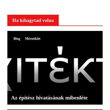
Ha kihagytad volna
Blog
Mérnöklét
Az építész hivatásának mibenléte