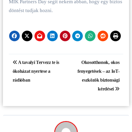
MIK Partners Day segít nekem abban, hogy egy biztos
döntést tudjak hozni.
Bejegyzés
A tavalyi Tervezz te is
Okosotthonok, okos
navigáció
ökoházat nyertese a
fenyegetések – az IoT-
rádióban
eszközök biztonsági
kérdései