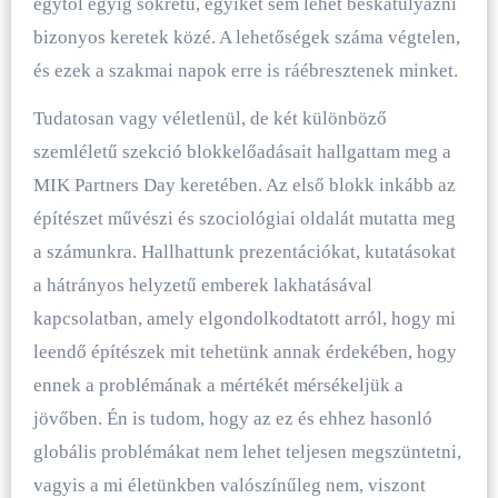
egytől egyig sokrétű, egyiket sem lehet beskatulyázni
bizonyos keretek közé. A lehetőségek száma végtelen,
és ezek a szakmai napok erre is ráébresztenek minket.
Tudatosan vagy véletlenül, de két különböző
szemléletű szekció blokkelőadásait hallgattam meg a
MIK Partners Day keretében. Az első blokk inkább az
építészet művészi és szociológiai oldalát mutatta meg
a számunkra. Hallhattunk prezentációkat, kutatásokat
a hátrányos helyzetű emberek lakhatásával
kapcsolatban, amely elgondolkodtatott arról, hogy mi
leendő építészek mit tehetünk annak érdekében, hogy
ennek a problémának a mértékét mérsékeljük a
jövőben. Én is tudom, hogy az ez és ehhez hasonló
globális problémákat nem lehet teljesen megszüntetni,
vagyis a mi életünkben valószínűleg nem, viszont