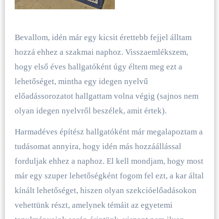
Bevallom, idén már egy kicsit érettebb fejjel álltam
hozzá ehhez a szakmai naphoz. Visszaemlékszem,
hogy első éves hallgatóként úgy éltem meg ezt a
lehetőséget, mintha egy idegen nyelvű
előadássorozatot hallgattam volna végig (sajnos nem
olyan idegen nyelvről beszélek, amit értek).
Harmadéves építész hallgatóként már megalapoztam a
tudásomat annyira, hogy idén más hozzáállással
forduljak ehhez a naphoz. El kell mondjam, hogy most
már egy szuper lehetőségként fogom fel ezt, a kar által
kínált lehetőséget, hiszen olyan szekcióelőadásokon
vehettünk részt, amelynek témáit az egyetemi