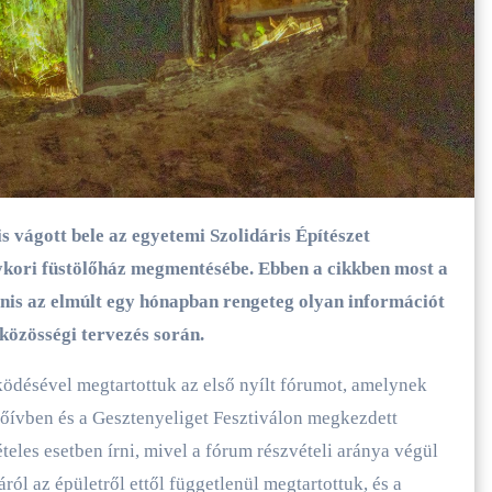
gykori füstölőház megmentésébe. Ebben a cikkben most a
nis az elmúlt egy hónapban rengeteg olyan információt
 közösségi tervezés során.
ödésével megtartottuk az első nyílt fórumot, amelynek
rdőívben és a Gesztenyeliget Fesztiválon megkezdett
eles esetben írni, mivel a fórum részvételi aránya végül
ról az épületről ettől függetlenül megtartottuk, és a