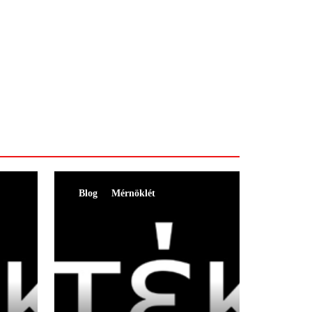
Blog
Mérnöklét