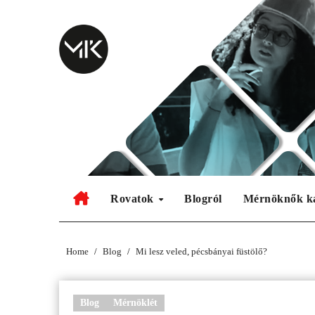
Skip
to
content
Rovatok
Blogról
Mérnöknők k
Home
Blog
Mi lesz veled, pécsbányai füstölő?
Blog
Mérnöklét