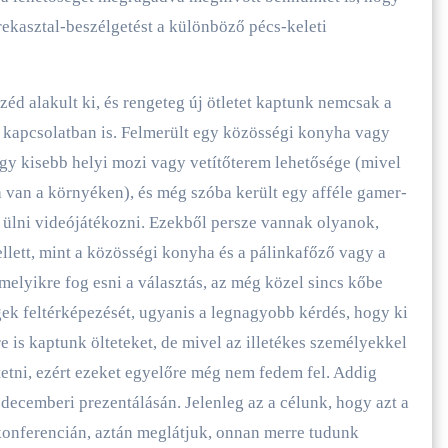
rekasztal-beszélgetést a különböző pécs-keleti
d alakult ki, és rengeteg új ötletet kaptunk nemcsak a
l kapcsolatban is. Felmerült egy közösségi konyha vagy
egy kisebb helyi mozi vagy vetítőterem lehetősége (mivel
 van a környéken), és még szóba került egy afféle gamer-
k ülni videójátékozni. Ezekből persze vannak olyanok,
ett, mint a közösségi konyha és a pálinkafőző vagy a
elyikre fog esni a választás, az még közel sincs kőbe
gek feltérképezését, ugyanis a legnagyobb kérdés, hogy ki
re is kaptunk ölteteket, de mivel az illetékes személyekkel
etni, ezért ezeket egyelőre még nem fedem fel. Addig
ecemberi prezentálásán. Jelenleg az a célunk, hogy azt a
konferencián, aztán meglátjuk, onnan merre tudunk