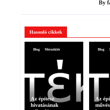
By
f
Hasonló cikkek
Blog
Mérnöklét
Blog
Az építész
Az épí
hivatásának
művés