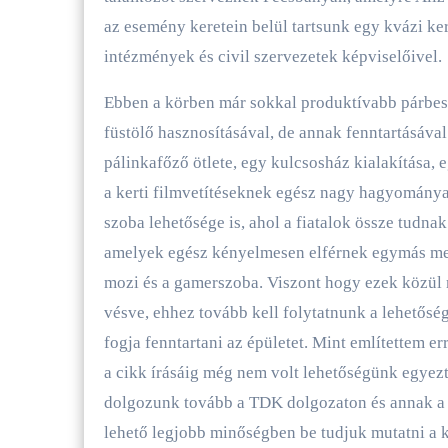
az esemény keretein belül tartsunk egy kvázi ke
intézmények és civil szervezetek képviselőivel.
Ebben a körben már sokkal produktívabb párbeszé
füstölő hasznosításával, de annak fenntartásáva
pálinkafőző ötlete, egy kulcsosház kialakítása, 
a kerti filmvetítéseknek egész nagy hagyománya
szoba lehetősége is, ahol a fiatalok össze tudna
amelyek egész kényelmesen elférnek egymás mell
mozi és a gamerszoba. Viszont hogy ezek közül m
vésve, ehhez tovább kell folytatnunk a lehetősé
fogja fenntartani az épületet. Mint említettem er
a cikk írásáig még nem volt lehetőségünk egyezt
dolgozunk tovább a TDK dolgozaton és annak a d
lehető legjobb minőségben be tudjuk mutatni a 