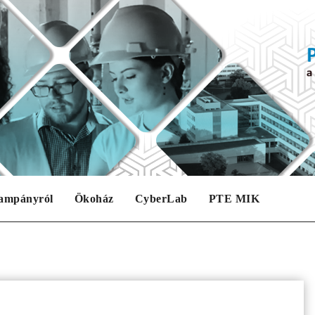
ampányról
Ökoház
CyberLab
PTE MIK