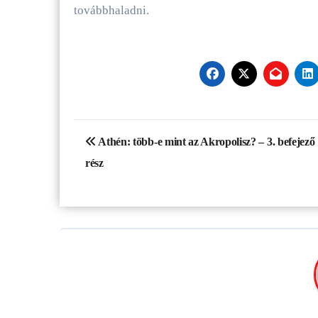
továbbhaladni.
Bejegyzés
Athén: több-e mint az Akropolisz? – 3. befejező
navigáció
rész