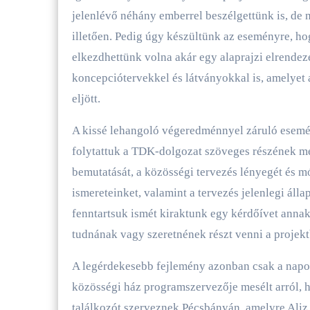
jelenlévő néhány emberrel beszélgettünk is, de n
illetően. Pedig úgy készültünk az eseményre, ho
elkezdhettünk volna akár egy alaprajzi elrendezé
koncepciótervekkel és látványokkal is, amelyet 
eljött.
A kissé lehangoló végeredménnyel záruló esemén
folytattuk a TDK-dolgozat szöveges részének me
bemutatását, a közösségi tervezés lényegét és mó
ismereteinket, valamint a tervezés jelenlegi áll
fenntartsuk ismét kiraktunk egy kérdőívet anna
tudnának vagy szeretnének részt venni a projekt
A legérdekesebb fejlemény azonban csak a napok
közösségi ház programszervezője mesélt arról,
találkozót szerveznek Pécsbányán, amelyre Aliz