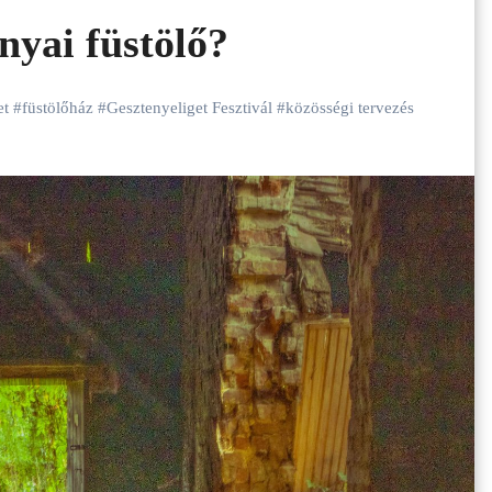
nyai füstölő?
et
#
füstölőház
#
Gesztenyeliget Fesztivál
#
közösségi tervezés