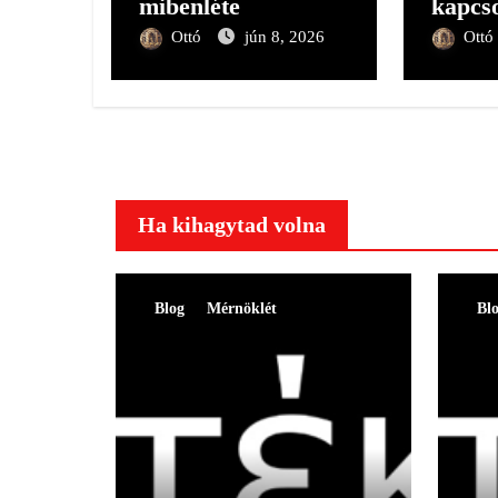
mibenléte
kapcso
Ottó
jún 8, 2026
Ottó
Ha kihagytad volna
Blog
Mérnöklét
Bl