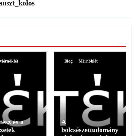
auszt_kolos
Mérnöklét
Blog
Mérnöklét
tész és a
A
zetek
bölcsészettudomány