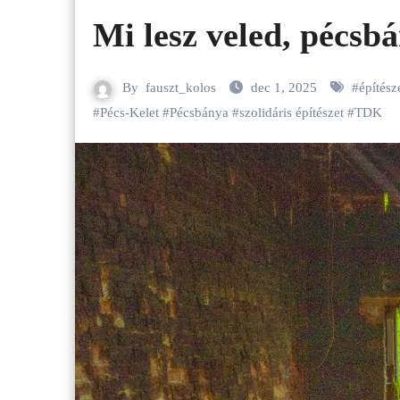
Mi lesz veled, pécsbá
By
fauszt_kolos
dec 1, 2025
#
építész
#
Pécs-Kelet
#
Pécsbánya
#
szolidáris építészet
#
TDK