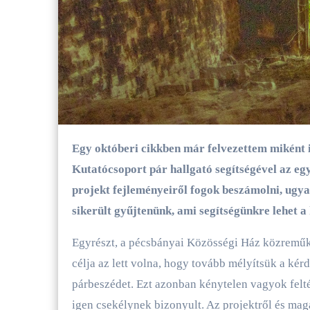
Egy októberi cikkben már felvezettem miként is vágott bele az egyetemi Szolidáris Építészet
Kutatócsoport pár hallgató segítségével az e
projekt fejleményeiről fogok beszámolni, ugya
sikerült gyűjtenünk, ami segítségünkre lehet a
Egyrészt, a pécsbányai Közösségi Ház közreműk
célja az lett volna, hogy tovább mélyítsük a ké
párbeszédet. Ezt azonban kénytelen vagyok feltét
igen csekélynek bizonyult. Az projektről és magá