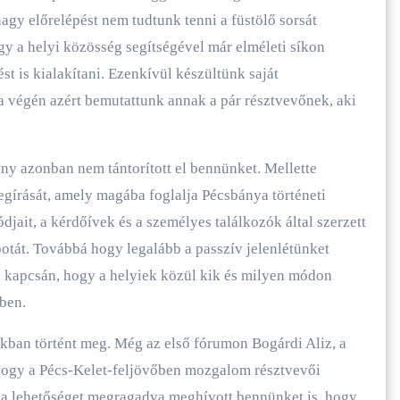
agy előrelépést nem tudtunk tenni a füstölő sorsát
gy a helyi közösség segítségével már elméleti síkon
st is kialakítani. Ezenkívül készültünk saját
a végén azért bemutattunk annak a pár résztvevőnek, aki
y azonban nem tántorított el bennünket. Mellette
gírását, amely magába foglalja Pécsbánya történeti
djait, a kérdőívek és a személyes találkozók által szerzett
apotát. Továbbá hogy legalább a passzív jelenlétünket
k kapcsán, hogy a helyiek közül kik és milyen módon
ben.
ban történt meg. Még az első fórumon Bogárdi Aliz, a
 hogy a Pécs-Kelet-feljövőben mozgalom résztvevői
 a lehetőséget megragadva meghívott bennünket is, hogy