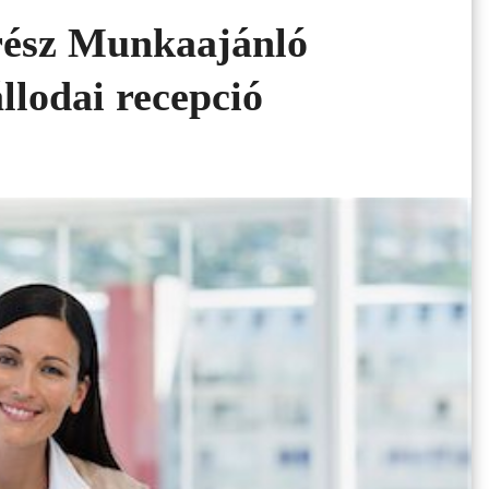
 rész Munkaajánló
llodai recepció