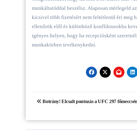
munkáltatóddal beszélsz. Alaposan mérlegeld az á
kicsivel több fizetésért nem feltétlenül éri me
ellenőrök elől és különböző konfliktusokba kev
igényes helyen, hogy ha recepciósként szeretné
munkakörben tevékenykedni.
Bejegyzés
Botrány! Elcsalt pontozás a UFC 297 főmeccsén
navigáció