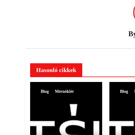
B
Hasonló cikkek
Blog
Mérnöklét
Blog