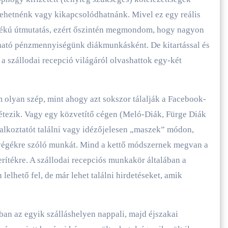
tehetnénk vagy kikapcsolódhatnánk. Mivel ez egy reális
ndékú útmutatás, ezért őszintén megmondom, hogy nagyon
lható pénzmennyiségünk diákmunkásként. De kitartással és
n a szállodai recepció világáról olvashattok egy-két
 olyan szép, mint ahogy azt sokszor tálalják a Facebook-
 létezik. Vagy egy közvetítő cégen (Meló-Diák, Fürge Diák
lalkoztatót találni vagy idézőjelesen „maszek” módon,
végékre szóló munkát. Mind a kettő módszernek megvan a
erítékre. A szállodai recepciós munkakör általában a
lelhető fel, de már lehet találni hirdetéseket, amik
an az egyik szálláshelyen nappali, majd éjszakai