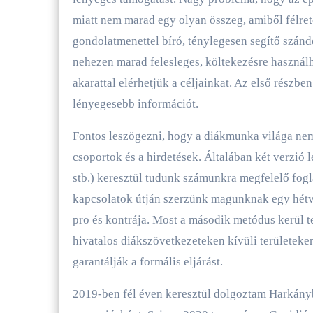
miatt nem marad egy olyan összeg, amiből félre
gondolatmenettel bíró, ténylegesen segítő szá
nehezen marad felesleges, költekezésre haszná
akarattal elérhetjük a céljainkat. Az első részbe
lényegesebb információt.
Fontos leszögezni, hogy a diákmunka világa nem
csoportok és a hirdetések. Általában két verzió
stb.) keresztül tudunk számunkra megfelelő fog
kapcsolatok útján szerzünk magunknak egy hét
pro és kontrája. Most a második metódus kerül t
hivatalos diákszövetkezeteken kívüli területeken 
garantálják a formális eljárást.
2019-ben fél éven keresztül dolgoztam Harkányb