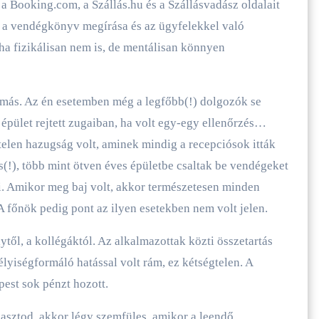
 Booking.com, a Szállás.hu és a Szállásvadász oldalait
 a vendégkönyv megírása és az ügyfelekkel való
l ha fizikálisan nem is, de mentálisan könnyen
más. Az én esetemben még a legfőbb(!) dolgozók se
 épület rejtett zugaiban, ha volt egy-egy ellenőrzés…
elen hazugság volt, aminek mindig a recepciósok itták
s(!), több mint ötven éves épületbe csaltak be vendégeket
ni. Amikor meg baj volt, akkor természetesen minden
 A főnök pedig pont az ilyen esetekben nem volt jelen.
ytől, a kollégáktól. Az alkalmazottak közti összetartás
lyiségformáló hatással volt rám, ez kétségtelen. A
est sok pénzt hozott.
lasztod, akkor légy szemfüles, amikor a leendő