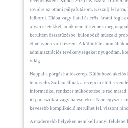
recepciósként. Sajnos 2020 tavaszára a Covidjárv
rövidre az ottani pályafutásom. Készülj fel arra,
felborul. Hiába vagy fiatal és erős, ártani fog 
olyan esetekkel, amik nem történnek meg nappal
kerültem összetűzésbe, különböző műszaki prob
élményben volt részem. A különféle anomáliák m
adminisztrációs tevékenységeket nyugodtan, ko
világ…
Nappal a pörgésé a főszerep. Különböző akciós 
tennivaló. Sorban állnak a recepció előtt a vend
informatikai rendszer működtetése is rád marad.
itt panaszokra vagy balesetekre. Nem egyszer k
kevesebb komplikáció merülhet fel, viszont nin
A modernebb helyeken nem kell annyi felületet 