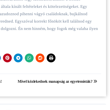
ltala kínált feltételeket és kötelezettségeket. Egy
g hazudoznod pihenni vágyó családoknak, bujkálnod
eredned. Egyszóval korrekt főnököt kell találnod egy
l dolgozni. Én nem hinném, hogy fogok még valaha ilyen
!
Mivel közlekednek manapság az egyetemisták?