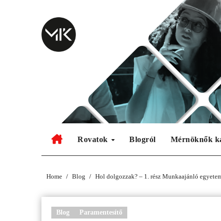
Skip
to
content
Rovatok
Blogról
Mérnöknők k
Home
Blog
Hol dolgozzak? – 1. rész Munkaajánló egyetem
Blog
Paramentesítő