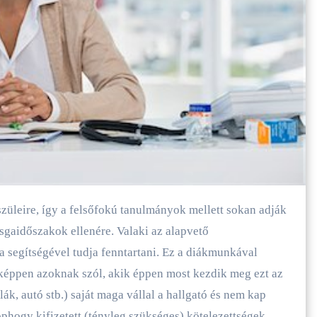
sgaidőszakok ellenére. Valaki az alapvető
 segítségével tudja fenntartani. Ez a diákmunkával
képpen azoknak szól, akik éppen most kezdik meg ezt az
ák, autó stb.) saját maga vállal a hallgató és nem kap
phogy kifizetett (tényleg szükséges) kötelezettségek