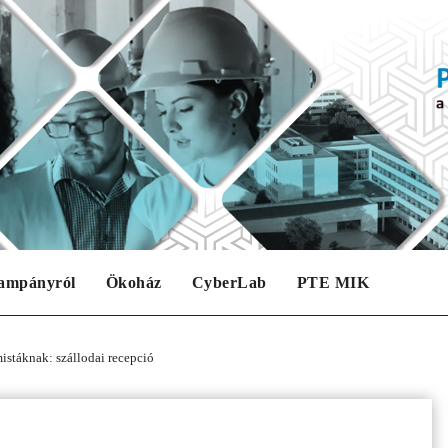
ampányról
Ökoház
CyberLab
PTE MIK
istáknak: szállodai recepció