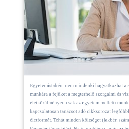
Egyetemistaként nem mindenki hagyatkozhat a szüleire, így a felsőfokú tanulmányok mellett sokan adják
munkára a fejüket a megterhelő szorgalmi és viz
életkörülményeit csak az egyetem melletti munka
kapcsolatosan tanácsot adó cikksorozat legfőbb
életformát. Tehát minden költséget (lakbér, száml
lényeges támogatást. Nagy probléma, hogy az ép