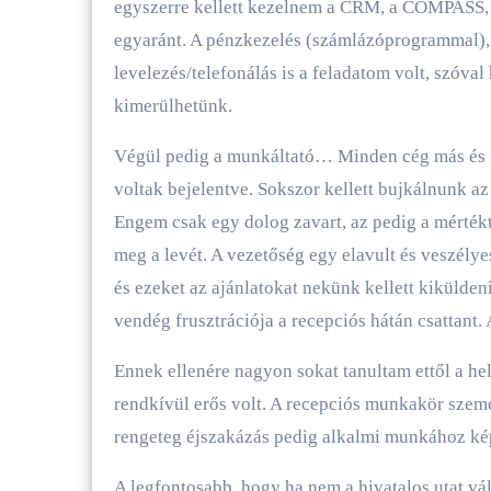
egyszerre kellett kezelnem a CRM, a COMPASS, a
egyaránt. A pénzkezelés (számlázóprogrammal),
levelezés/telefonálás is a feladatom volt, szóva
kimerülhetünk.
Végül pedig a munkáltató… Minden cég más és 
voltak bejelentve. Sokszor kellett bujkálnunk az
Engem csak egy dolog zavart, az pedig a mértékt
meg a levét. A vezetőség egy elavult és veszélye
és ezeket az ajánlatokat nekünk kellett kikülde
vendég frusztrációja a recepciós hátán csattant.
Ennek ellenére nagyon sokat tanultam ettől a hel
rendkívül erős volt. A recepciós munkakör szemé
rengeteg éjszakázás pedig alkalmi munkához kép
A legfontosabb, hogy ha nem a hivatalos utat vá