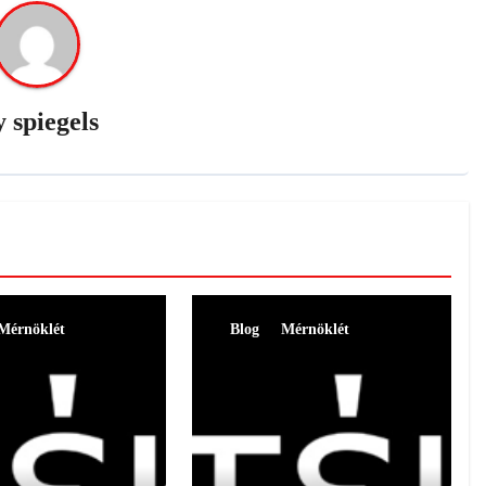
y
spiegels
Mérnöklét
Blog
Mérnöklét