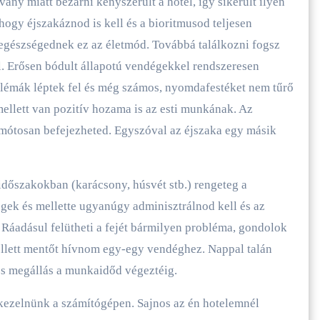
ány miatt bezárni kényszerült a hotel, így sikerült ilyen
 hogy éjszakáznod is kell és a bioritmusod teljesen
az egészségednek ez az életmód. Továbbá találkozni fogsz
. Erősen bódult állapotú vendégekkel rendszeresen
lémák léptek fel és még számos, nyomdafestéket nem tűrő
ellett van pozitív hozama is az esti munkának. Az
mótosan befejezheted. Egyszóval az éjszaka egy másik
időszakokban (karácsony, húsvét stb.) rengeteg a
égek és mellette ugyanúgy adminisztrálnod kell és az
 Ráadásul felütheti a fejét bármilyen probléma, gondolok
ellett mentőt hívnom egy-egy vendéghez. Nappal talán
cs megállás a munkaidőd végeztéig.
kezelnünk a számítógépen. Sajnos az én hotelemnél