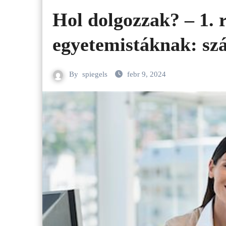
Hol dolgozzak? – 1.
egyetemistáknak: szá
By
spiegels
febr 9, 2024