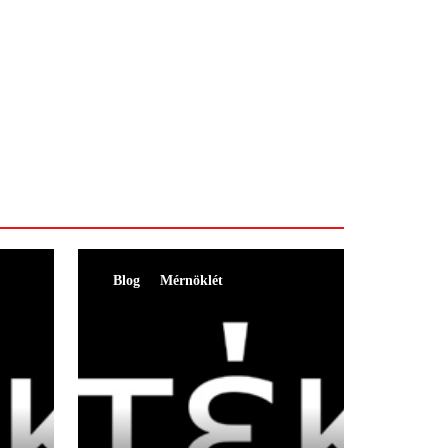
Blog
Mérnöklét