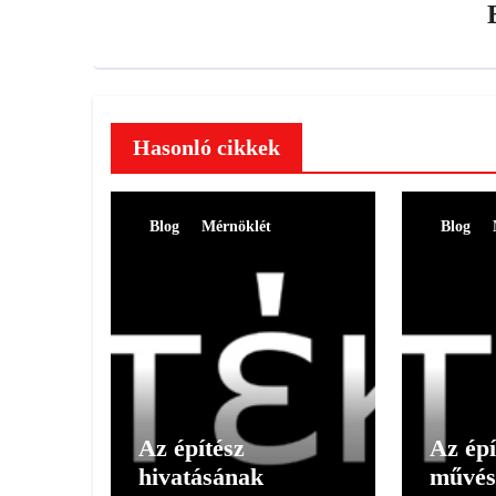
Hasonló cikkek
Blog
Mérnöklét
Blog
Az építész
Az épí
hivatásának
művés