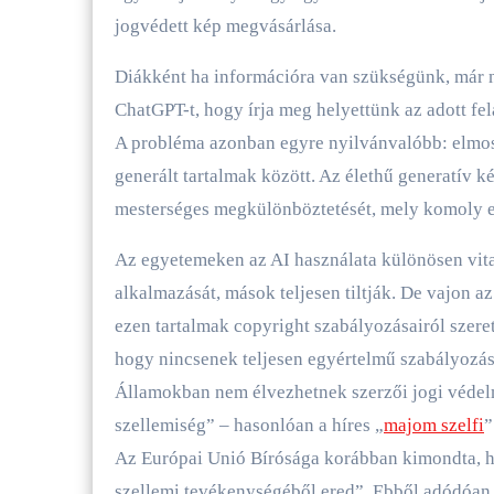
jogvédett kép megvásárlása.
Diákként ha információra van szükségünk, már 
ChatGPT-t, hogy írja meg helyettünk az adott fe
A probléma azonban egyre nyilvánvalóbb: elmosó
generált tartalmak között. Az élethű generatív k
mesterséges megkülönböztetését, mely komoly eti
Az egyetemeken az AI használata különösen vitat
alkalmazását, mások teljesen tiltják. De vajon a
ezen tartalmak copyright szabályozásairól szeret
hogy nincsenek teljesen egyértelmű szabályozá
Államokban nem élvezhetnek szerzői jogi védelm
szellemiség” – hasonlóan a híres „
majom szelfi
”
Az Európai Unió Bírósága korábban kimondta, ho
szellemi tevékenységéből ered”. Ebből adódóan 