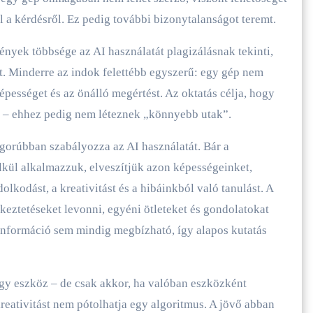
a kérdésről. Ez pedig további bizonytalanságot teremt.
ények többsége az AI használatát plagizálásnak tekinti,
lt. Minderre az indok felettébb egyszerű: egy gép nem
pességet és az önálló megértést. Az oktatás célja, hogy
got – ehhez pedig nem léteznek „könnyebb utak”.
gorúbban szabályozza az AI használatát. Bár a
lkül alkalmazzuk, elveszítjük azon képességeinket,
lkodást, a kreativitást és a hibáinkból való tanulást. A
keztetéseket levonni, egyéni ötleteket és gondolatokat
 információ sem mindig megbízható, így alapos kutatás
gy eszköz – de csak akkor, ha valóban eszközként
kreativitást nem pótolhatja egy algoritmus. A jövő abban