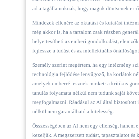
ad a tagállamoknak, hogy maguk döntsenek erről 
Mindezek ellenére az oktatási és kutatási intézm
még akkor is, ha a tartalom csak részben generá
helyettesítheti az emberi gondolkodást, elemzőké
fejlessze a tudást és az intellektuális önállósá
Személy szerint megértem, ha egy intézmény szi
technológia fejlődése lenyűgöző, ha korlátok né
amelyek emberré tesznek minket: a kritikus gondo
tanulás folyamata nélkül nem tudunk saját követ
megfogalmazni. Ráadásul az AI által biztosított
nélkül nem garantálható a hitelesség.
Összességében az AI nem egy ellenség, hanem e
kezeljük. A megszerzett tudást, tapasztalatot és 