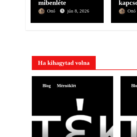
mibenléte
kapcso
Ottó
jún 8, 2026
Ottó
Ha kihagytad volna
Blog
Mérnöklét
Bl