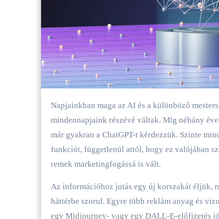
Napjainkban maga az AI és a különböző mesterséges intelligenciát használó alkalmazások a
mindennapjaink részévé váltak. Míg néhány éve
már gyakran a ChatGPT-t kérdezzük. Szinte mind
funkciót, függetlenül attól, hogy ez valójában 
remek marketingfogássá is vált.
Az információhoz jutás egy új korszakát éljük, 
háttérbe szorul. Egyre több reklám anyag és vizu
egy Midjourney- vagy egy DALL-E-előfizetés jó