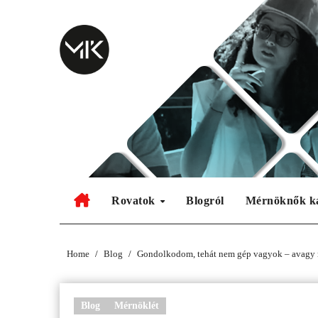
Skip
to
content
Rovatok
Blogról
Mérnöknők k
Home
Blog
Gondolkodom, tehát nem gép vagyok – avagy m
Blog
Mérnöklét