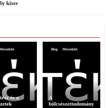
By
kissv
Mérnöklét
Blog
Mérnöklét
tész és a
A
zetek
bölcsészettudomány