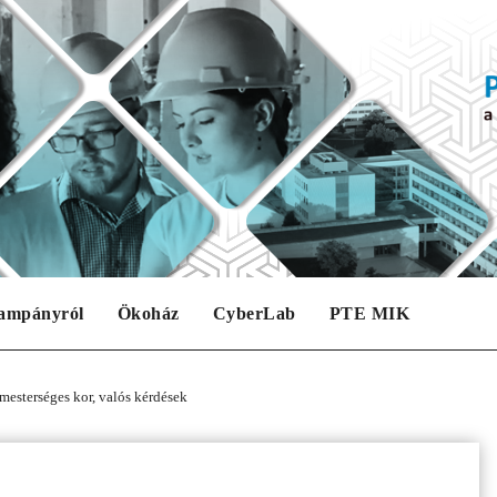
ampányról
Ökoház
CyberLab
PTE MIK
esterséges kor, valós kérdések