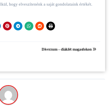
lkül, hogy elveszítenénk a saját gondolataink értékét.
Diverzum – diáklét magasfokon