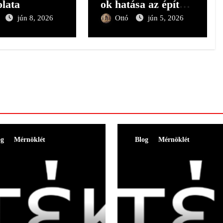
lata
ok hatása az építész
gondolkodására II.
jún 8, 2026
Ottó
jún 5, 2026
og
Mérnöklét
Blog
Mérnöklét