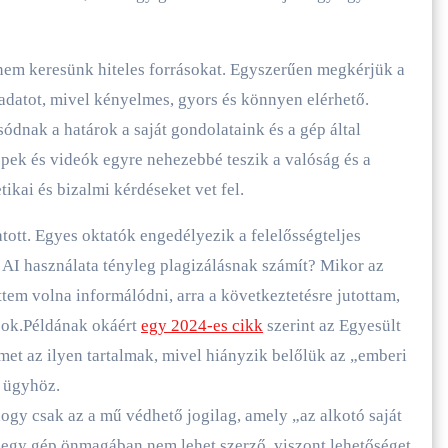
nem keresünk hiteles forrásokat. Egyszerűen megkérjük a
ladatot, mivel kényelmes, gyors és könnyen elérhető.
dnak a határok a saját gondolataink és a gép által
épek és videók egyre nehezebbé teszik a valóság és a
kai és bizalmi kérdéseket vet fel.
ott. Egyes oktatók engedélyezik a felelősségteljes
z AI használata tényleg plagizálásnak számít? Mikor az
tem volna informálódni, arra a következtetésre jutottam,
sok.Példának okáért
egy 2024-es cikk
szerint az Egyesült
et az ilyen tartalmak, mivel hiányzik belőlük az „emberi
 ügyhöz.
gy csak az a mű védhető jogilag, amely „az alkotó saját
egy gép önmagában nem lehet szerző, viszont lehetőséget