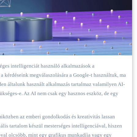
 a kérdéseink megválaszolására a Google-t használtuk, ma
en általunk használt alkalmazás tartalmaz valamilyen AI-
szükséges-e. Az AI nem csak egy hasznos eszköz, de egy
miközben az emberi gondolkodás és kreativitás lassan
ális tartalom készül mesterséges intelligenciával, hiszen
val olcsóbb, mint egy grafikus munkadíja vagy egy