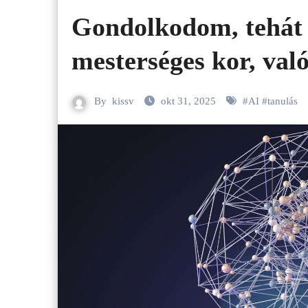
Gondolkodom, tehát
mesterséges kor, val
By
kissv
okt 31, 2025
#
AI
#
tanulás