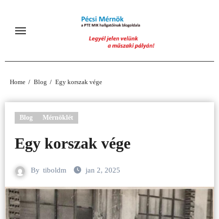
Skip
to
content
Home
Blog
Egy korszak vége
Blog
Mérnöklét
Egy korszak vége
By
tiboldm
jan 2, 2025