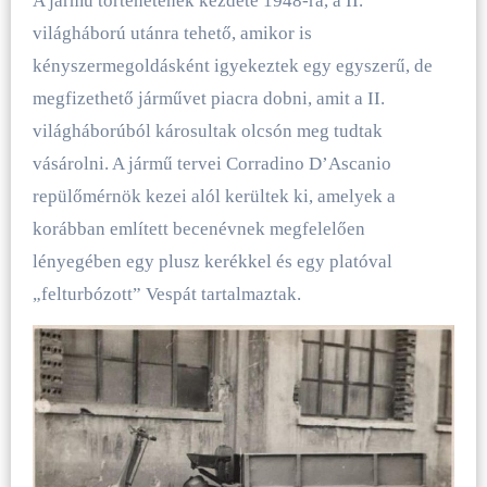
A jármű történetének kezdete 1948-ra, a II.
világháború utánra tehető, amikor is
kényszermegoldásként igyekeztek egy egyszerű, de
megfizethető járművet piacra dobni, amit a II.
világháborúból károsultak olcsón meg tudtak
vásárolni. A jármű tervei Corradino D’Ascanio
repülőmérnök kezei alól kerültek ki, amelyek a
korábban említett becenévnek megfelelően
lényegében egy plusz kerékkel és egy platóval
„felturbózott” Vespát tartalmaztak.