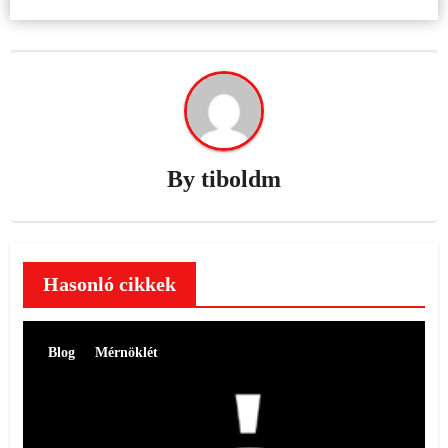
By
tiboldm
Hasonló cikkek
Blog
Mérnöklét