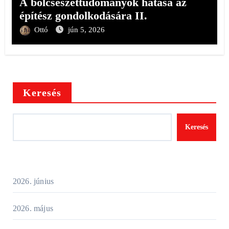
A bölcsészettudományok hatása az
építész gondolkodására II.
Ottó
jún 5, 2026
Keresés
Keresés
2026. június
2026. május