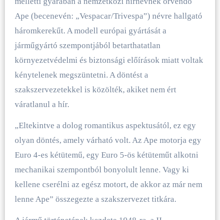
melletti gyárában a nemzetközi hírnévnek örvendő
Ape (becenevén: „Vespacar/Trivespa”) névre hallgató
háromkerekűt. A modell európai gyártását a
járműgyártó szempontjából betarthatatlan
környezetvédelmi és biztonsági előírások miatt voltak
kénytelenek megszüntetni. A döntést a
szakszervezetekkel is közölték, akiket nem ért
váratlanul a hír.
„Eltekintve a dolog romantikus aspektusától, ez egy
olyan döntés, amely várható volt. Az Ape motorja egy
Euro 4-es kétütemű, egy Euro 5-ös kétüteműt alkotni
mechanikai szempontból bonyolult lenne. Vagy ki
kellene cserélni az egész motort, de akkor az már nem
lenne Ape” összegezte a szakszervezet titkára.