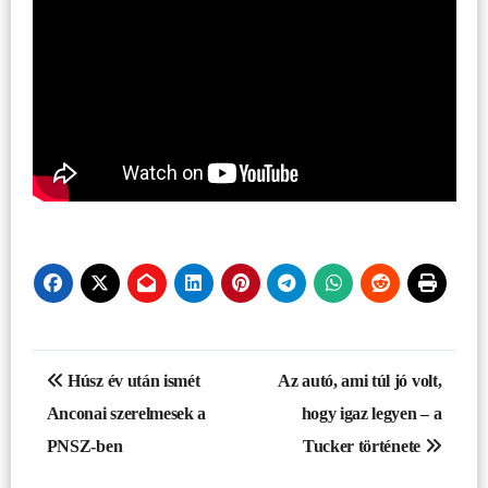
Bejegyzés
Húsz év után ismét
Az autó, ami túl jó volt,
navigáció
Anconai szerelmesek a
hogy igaz legyen – a
PNSZ-ben
Tucker története