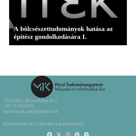
A bölcsészettudományok hatása az
építész gondolkodására I.
7624 Pécs, Boszorkány út 2.
+36 72 503 650
mernoknok.mik@gmail.com
pécsimérnök.hu © Minden jog fenntartva!