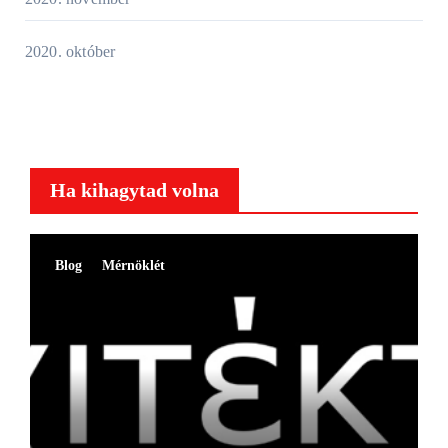
2020. október
Ha kihagytad volna
Blog
Mérnöklét