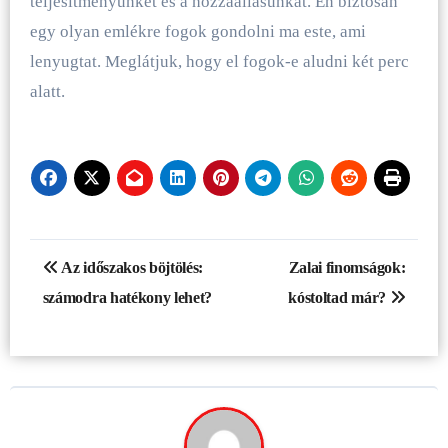
teljesítményünket és a hozzáállásunkat. Én biztosan
egy olyan emlékre fogok gondolni ma este, ami
lenyugtat. Meglátjuk, hogy el fogok-e aludni két perc
alatt.
Bejegyzés
Az időszakos böjtölés:
Zalai finomságok:
navigáció
számodra hatékony lehet?
kóstoltad már?