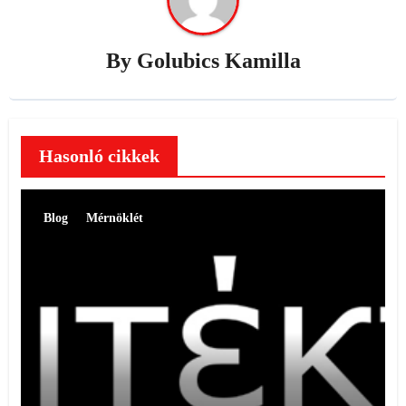
By
Golubics Kamilla
Hasonló cikkek
Blog
Mérnöklét