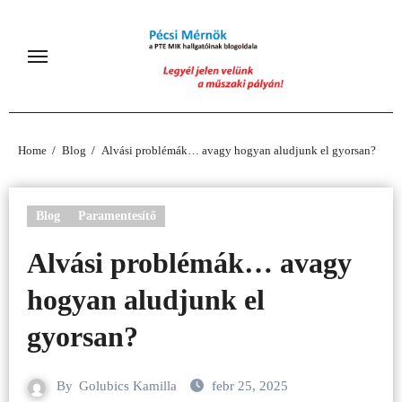
Skip
to
content
Home
Blog
Alvási problémák… avagy hogyan aludjunk el gyorsan?
Blog
Paramentesítő
Alvási problémák… avagy
hogyan aludjunk el
gyorsan?
By
Golubics Kamilla
febr 25, 2025