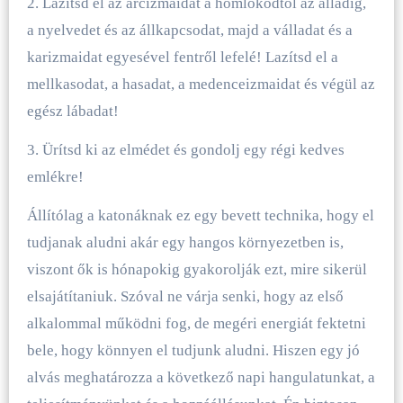
2. Lazítsd el az arcizmaidat a homlokodtól az álladig,
a nyelvedet és az állkapcsodat, majd a válladat és a
karizmaidat egyesével fentről lefelé! Lazítsd el a
mellkasodat, a hasadat, a medenceizmaidat és végül az
egész lábadat!
3. Ürítsd ki az elmédet és gondolj egy régi kedves
emlékre!
Állítólag a katonáknak ez egy bevett technika, hogy el
tudjanak aludni akár egy hangos környezetben is,
viszont ők is hónapokig gyakorolják ezt, mire sikerül
elsajátítaniuk. Szóval ne várja senki, hogy az első
alkalommal működni fog, de megéri energiát fektetni
bele, hogy könnyen el tudjunk aludni. Hiszen egy jó
alvás meghatározza a következő napi hangulatunkat, a