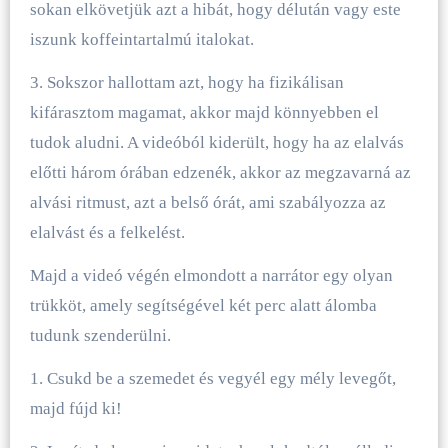
sokan elkövetjük azt a hibát, hogy délután vagy este
iszunk koffeintartalmú italokat.
3. Sokszor hallottam azt, hogy ha fizikálisan
kifárasztom magamat, akkor majd könnyebben el
tudok aludni. A videóból kiderült, hogy ha az elalvás
előtti három órában edzenék, akkor az megzavarná az
alvási ritmust, azt a belső órát, ami szabályozza az
elalvást és a felkelést.
Majd a videó végén elmondott a narrátor egy olyan
trükköt, amely segítségével két perc alatt álomba
tudunk szenderülni.
1. Csukd be a szemedet és vegyél egy mély levegőt,
majd fújd ki!