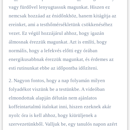
vagy fürdővel lenyugtassuk magunkat. Hiszen ez
nemcsak hozzáad az énidőnkhöz, hanem kitágítja az
ereinket, ami a testhőmérsékletünk csökkenéséhez
vezet. Ez végül hozzájárul ahhoz, hogy igazán
álmosnak érezzük magunkat. Azt is említi, hogy
normális, hogy a lefekvés előtti egy órában
energikusabbnak érezzük magunkat, és érdemes az
esti rutinunkat ebbe az időpontba időzíteni.
2. Nagyon fontos, hogy a nap folyamán milyen
folyadékot viszünk be a testünkbe. A videóban
elmondottak alapján délután nem ajánlatos
koffeintartalmú italokat inni, hiszen ezeknek akár
nyolc óra is kell ahhoz, hogy kiürüljenek a
szervezetünkből. Valljuk be, egy tanulós napon azért