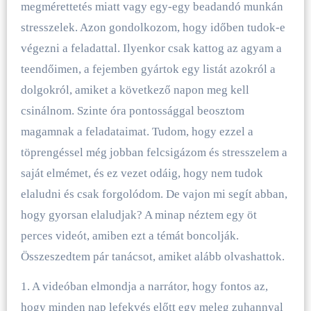
megmérettetés miatt vagy egy-egy beadandó munkán
stresszelek. Azon gondolkozom, hogy időben tudok-e
végezni a feladattal. Ilyenkor csak kattog az agyam a
teendőimen, a fejemben gyártok egy listát azokról a
dolgokról, amiket a következő napon meg kell
csinálnom. Szinte óra pontossággal beosztom
magamnak a feladataimat. Tudom, hogy ezzel a
töprengéssel még jobban felcsigázom és stresszelem a
saját elmémet, és ez vezet odáig, hogy nem tudok
elaludni és csak forgolódom. De vajon mi segít abban,
hogy gyorsan elaludjak? A minap néztem egy öt
perces videót, amiben ezt a témát boncolják.
Összeszedtem pár tanácsot, amiket alább olvashattok.
1. A videóban elmondja a narrátor, hogy fontos az,
hogy minden nap lefekvés előtt egy meleg zuhannyal