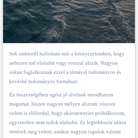
Sok embertől hallottam már a környezetemben, hogy
nehezen tud elaludni vagy rosszul alszik. Nagyon
sokan foglalkoznak ezzel a témával tudományos és
kevésbé tudományos formában.
Én összességében egész jó alvónak mondhatom
magamat, hiszen nagyon mélyen alszom, viszont
velem is előfordul, hogy akármennyire próbálkozom,
egyszerűen nem tudok elaludni. Ez legtöbbször akkor
történik meg velem, amikor nagyon izgulok valami