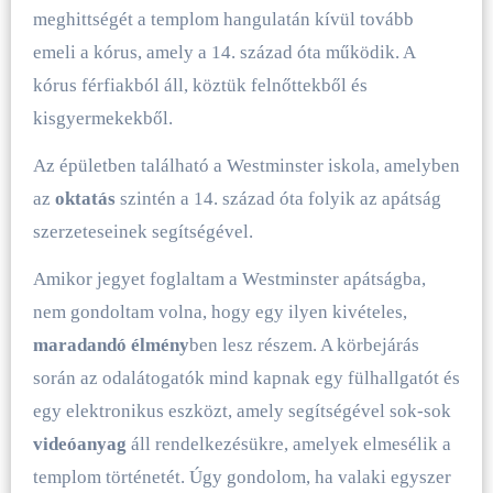
meghittségét a templom hangulatán kívül tovább
emeli a kórus, amely a 14. század óta működik. A
kórus férfiakból áll, köztük felnőttekből és
kisgyermekekből.
Az épületben található a Westminster iskola, amelyben
az
oktatás
szintén a 14. század óta folyik az apátság
szerzeteseinek segítségével.
Amikor jegyet foglaltam a Westminster apátságba,
nem gondoltam volna, hogy egy ilyen kivételes,
maradandó élmény
ben lesz részem. A körbejárás
során az odalátogatók mind kapnak egy fülhallgatót és
egy elektronikus eszközt, amely segítségével sok-sok
videóanyag
áll rendelkezésükre, amelyek elmesélik a
templom történetét. Úgy gondolom, ha valaki egyszer