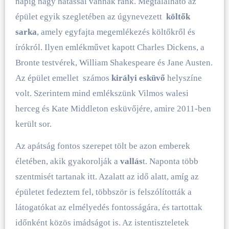
napig nagy hatással vannak ránk. Megtalálható az
épület egyik szegletében az úgynevezett
költők
sarka
, amely egyfajta megemlékezés költőkről és
írókról. Ilyen emlékművet kapott Charles Dickens, a
Bronte testvérek, William Shakespeare és Jane Austen.
Az épület emellet számos
királyi esküvő
helyszíne
volt. Szerintem mind emlékszünk Vilmos walesi
herceg és Kate Middleton esküvőjére, amire 2011-ben
került sor.
Az apátság fontos szerepet tölt be azon emberek
életében, akik gyakorolják a
vallás
t. Naponta több
szentmisét tartanak itt. Azalatt az idő alatt, amíg az
épületet fedeztem fel, többször is felszólították a
látogatókat az elmélyedés fontosságára, és tartottak
időnként közös imádságot is. Az istentiszteletek