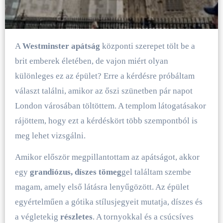
A
Westminster apátság
központi szerepet tölt be a
brit emberek életében, de vajon miért olyan
különleges ez az épület? Erre a kérdésre próbáltam
választ találni, amikor az őszi szünetben pár napot
London városában töltöttem. A templom látogatásakor
rájöttem, hogy ezt a kérdéskört több szempontból is
meg lehet vizsgálni.
Amikor először megpillantottam az apátságot, akkor
egy
grandiózus, díszes tömeg
gel találtam szembe
magam, amely első látásra lenyűgözött. Az épület
egyértelműen a gótika stílusjegyeit mutatja, díszes és
a végletekig
részletes
. A tornyokkal és a csúcsíves