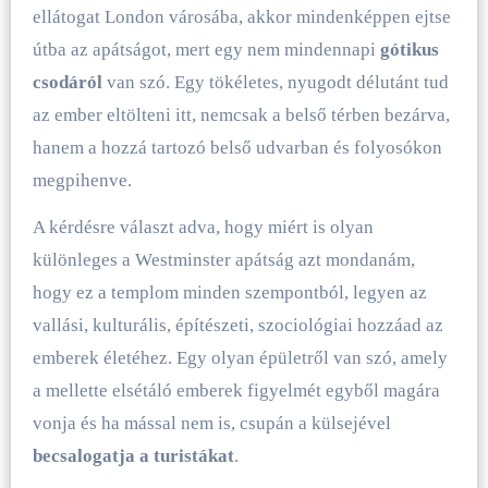
ellátogat London városába, akkor mindenképpen ejtse
útba az apátságot, mert egy nem mindennapi
gótikus
csodáról
van szó. Egy tökéletes, nyugodt délutánt tud
az ember eltölteni itt, nemcsak a belső térben bezárva,
hanem a hozzá tartozó belső udvarban és folyosókon
megpihenve.
A kérdésre választ adva, hogy miért is olyan
különleges a Westminster apátság azt mondanám,
hogy ez a templom minden szempontból, legyen az
vallási, kulturális, építészeti, szociológiai hozzáad az
emberek életéhez. Egy olyan épületről van szó, amely
a mellette elsétáló emberek figyelmét egyből magára
vonja és ha mással nem is, csupán a külsejével
becsalogatja a turistákat
.