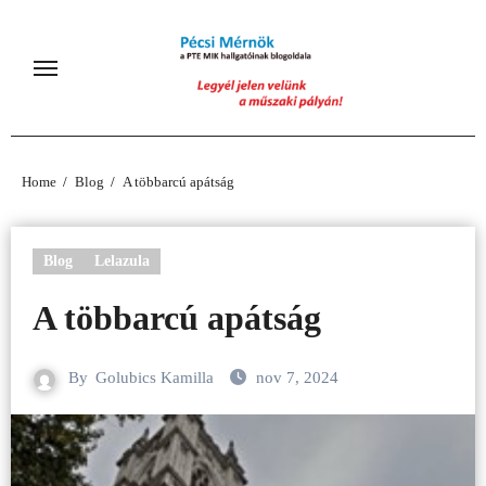
Skip
to
content
Home
Blog
A többarcú apátság
Blog
Lelazula
A többarcú apátság
By
Golubics Kamilla
nov 7, 2024