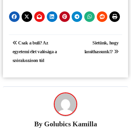
Bejegyzés
Csak a buli? Az
Sietünk, hogy
navigáció
egyetemi élet valósága a
lassíthassunk!?
szórakozáson túl
By
Golubics Kamilla