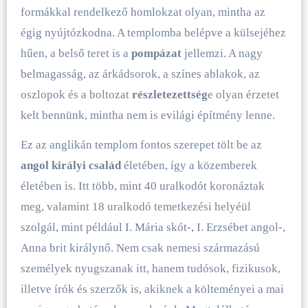
formákkal rendelkező homlokzat olyan, mintha az
égig nyújtózkodna. A templomba belépve a külsejéhez
hűen, a belső teret is a
pompázat
jellemzi. A nagy
belmagasság, az árkádsorok, a színes ablakok, az
oszlopok és a boltozat
részletezettség
e olyan érzetet
kelt bennünk, mintha nem is evilági építmény lenne.
Ez az anglikán templom fontos szerepet tölt be az
angol királyi család
életében, így a közemberek
életében is. Itt több, mint 40 uralkodót koronáztak
meg, valamint 18 uralkodó temetkezési helyéül
szolgál, mint például I. Mária skót-, I. Erzsébet angol-,
Anna brit királynő. Nem csak nemesi származású
személyek nyugszanak itt, hanem tudósok, fizikusok,
illetve írók és szerzők is, akiknek a költeményei a mai