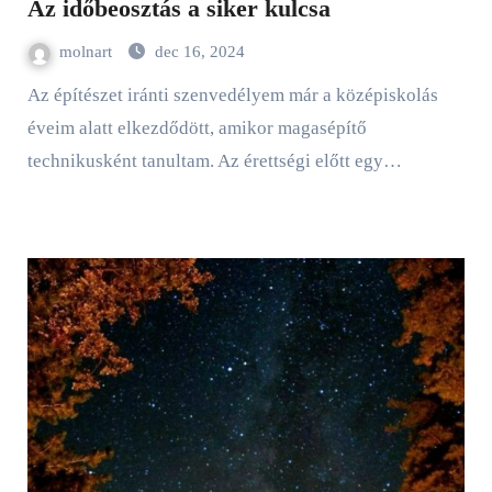
Az időbeosztás a siker kulcsa
molnart
dec 16, 2024
Az építészet iránti szenvedélyem már a középiskolás
éveim alatt elkezdődött, amikor magasépítő
technikusként tanultam. Az érettségi előtt egy…