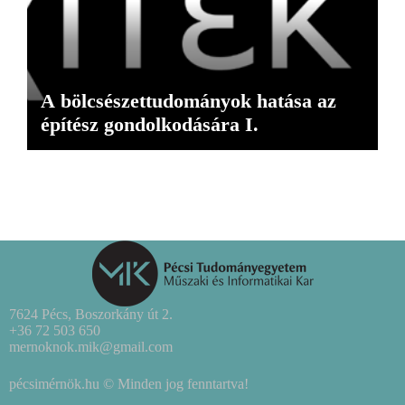
A bölcsészettudományok hatása az
építész gondolkodására I.
7624 Pécs, Boszorkány út 2.
+36 72 503 650
mernoknok.mik@gmail.com
pécsimérnök.hu © Minden jog fenntartva!