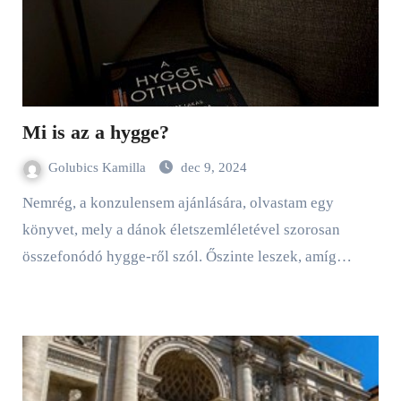
Mi is az a hygge?
Golubics Kamilla
dec 9, 2024
Nemrég, a konzulensem ajánlására, olvastam egy
könyvet, mely a dánok életszemléletével szorosan
összefonódó hygge-ről szól. Őszinte leszek, amíg…