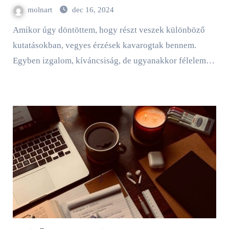
molnart
dec 16, 2024
Amikor úgy döntöttem, hogy részt veszek különböző
kutatásokban, vegyes érzések kavarogtak bennem.
Egyben izgalom, kíváncsiság, de ugyanakkor félelem…