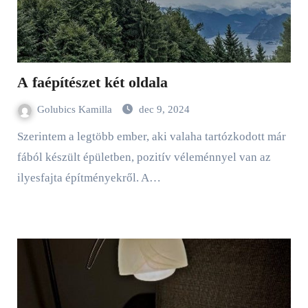
A faépítészet két oldala
Golubics Kamilla
dec 9, 2024
Szerintem a legtöbb ember, aki valaha tartózkodott már
fából készült épületben, pozitív véleménnyel van az
ilyesfajta építményekről. A…