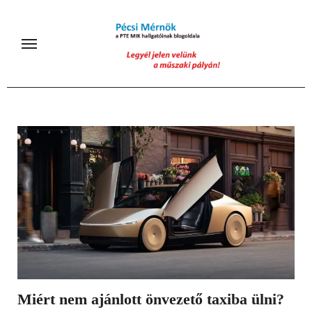
Skip
to
content
Miért nem ajánlott önvezető taxiba ülni?