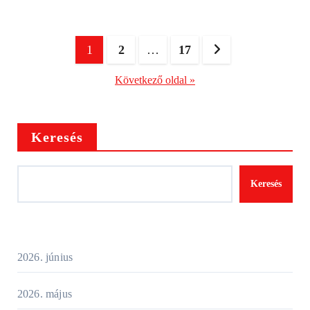
Bejegyzések
1
2
…
17
lapozása
Következő oldal »
Keresés
Keresés
2026. június
2026. május