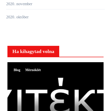
2020. november
2020. október
Ha kihagytad volna
Blog
Mérnöklét