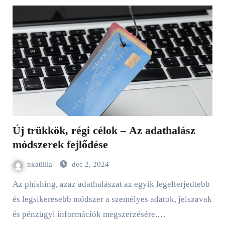
Új trükkök, régi célok – Az adathalász
módszerek fejlődése
nkatlilla
dec 2, 2024
Az phishing, azaz adathalászat az egyik legelterjedtebb
és legsikeresebb módszer a személyes adatok, jelszavak
és pénzügyi információk megszerzésére.…