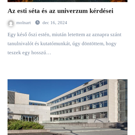
Az esti séta és az univerzum kérdései
molnart
dec 16, 2024
Egy késő őszi estén, miután letettem az aznapra szánt
tanulnivalót és kutatómunkát, úgy döntöttem, hogy
teszek egy hosszú…