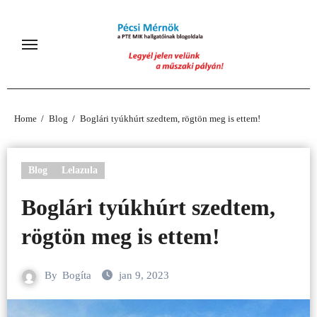
Skip
to
content
Home
Blog
Boglári tyúkhúrt szedtem, rögtön meg is ettem!
Blog
Lelazula
Boglári tyúkhúrt szedtem,
rögtön meg is ettem!
By
Bogíta
jan 9, 2023