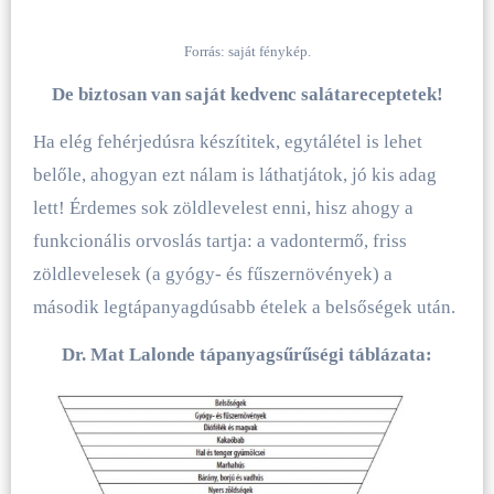
Forrás: saját fénykép.
De biztosan van saját kedvenc salátareceptetek!
Ha elég fehérjedúsra készítitek, egytálétel is lehet
belőle, ahogyan ezt nálam is láthatjátok, jó kis adag
lett! Érdemes sok zöldlevelest enni, hisz ahogy a
funkcionális orvoslás tartja: a vadontermő, friss
zöldlevelesek (a gyógy- és fűszernövények) a
második legtápanyagdúsabb ételek a belsőségek után.
Dr. Mat Lalonde tápanyagsűrűségi táblázata: