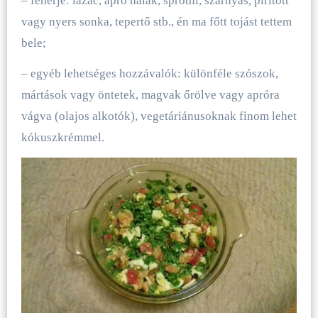
– fehérje: lazac, apró halak, sprotni, szárnyas, pirított
vagy nyers sonka, tepertő stb., én ma főtt tojást tettem
bele;
– egyéb lehetséges hozzávalók: különféle szószok,
mártások vagy öntetek, magvak őrölve vagy apróra
vágva (olajos alkotók), vegetáriánusoknak finom lehet
kókuszkrémmel.