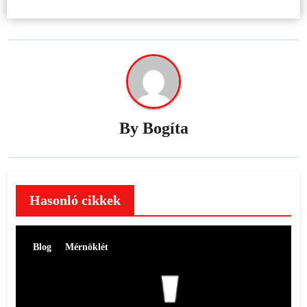
By
Bogíta
Hasonló cikkek
Blog
Mérnöklét