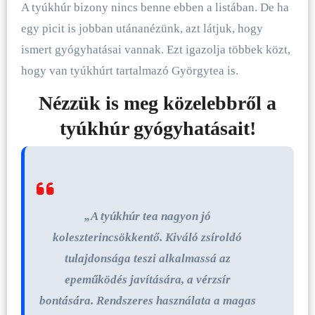
A tyúkhúr bizony nincs benne ebben a listában. De ha
egy picit is jobban utánanézünk, azt látjuk, hogy
ismert gyógyhatásai vannak. Ezt igazolja többek közt,
hogy van tyúkhúrt tartalmazó Györgytea is.
Nézzük is meg közelebbről a
tyúkhúr gyógyhatásait!
„A tyúkhúr tea nagyon jó
koleszterincsökkentő. Kiváló zsíroldó
tulajdonsága teszi alkalmassá az
epeműködés javítására, a vérzsír
bontására. Rendszeres használata a magas