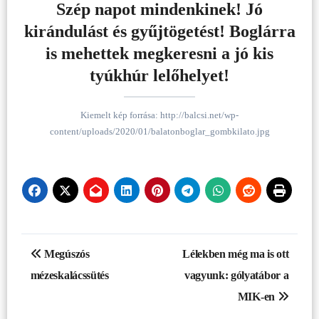
Szép napot mindenkinek! Jó
kirándulást és gyűjtögetést! Boglárra
is mehettek megkeresni a jó kis
tyúkhúr lelőhelyet!
Kiemelt kép forrása: http://balcsi.net/wp-
content/uploads/2020/01/balatonboglar_gombkilato.jpg
Bejegyzés
Megúszós
Lélekben még ma is ott
navigáció
mézeskalácssütés
vagyunk: gólyatábor a
MIK-en