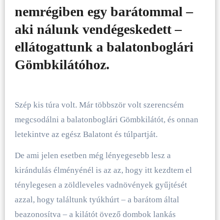
nemrégiben egy barátommal –
aki nálunk vendégeskedett –
ellátogattunk a balatonboglári
Gömbkilátóhoz.
Szép kis túra volt. Már többször volt szerencsém
megcsodálni a balatonboglári Gömbkilátót, és onnan
letekintve az egész Balatont és túlpartját.
De ami jelen esetben még lényegesebb lesz a
kirándulás élményénél is az az, hogy itt kezdtem el
ténylegesen a zöldleveles vadnövények gyűjtését
azzal, hogy találtunk tyúkhúrt – a barátom által
beazonosítva – a kilátót övező dombok lankás