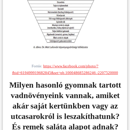
Forrás:
https://www.facebook.com/photo/?
fbid=619499919682845&set=pb.100048685286246.-2207520000
Milyen hasonló gyomnak tartott
vadnövényeink vannak, amiket
akár saját kertünkben vagy az
utcasarokról is leszakíthatunk?
És remek saláta alapot adnak?