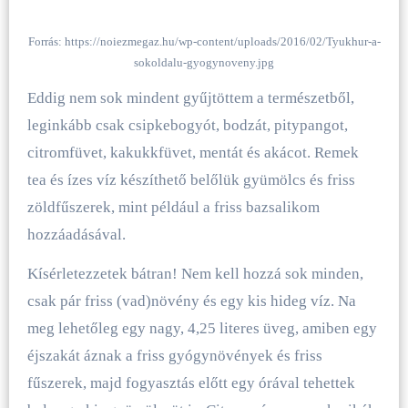
Forrás: https://noiezmegaz.hu/wp-content/uploads/2016/02/Tyukhur-a-
sokoldalu-gyogynoveny.jpg
Eddig nem sok mindent gyűjtöttem a természetből,
leginkább csak csipkebogyót, bodzát, pitypangot,
citromfüvet, kakukkfüvet, mentát és akácot. Remek
tea és ízes víz készíthető belőlük gyümölcs és friss
zöldfűszerek, mint például a friss bazsalikom
hozzáadásával.
Kísérletezzetek bátran! Nem kell hozzá sok minden,
csak pár friss (vad)növény és egy kis hideg víz. Na
meg lehetőleg egy nagy, 4,25 literes üveg, amiben egy
éjszakát áznak a friss gyógynövények és friss
fűszerek, majd fogyasztás előtt egy órával tehettek