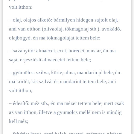
volt itthon;
– olaj, olajos alkotó: bármilyen hidegen sajtolt olaj,
ami van otthon (olívaolaj, tökmagolaj stb.), avokádó,
olajbogyó, én ma tökmagolajat tettem bele;
– savanyító: almaecet, ecet, borecet, mustár, én ma
saját erjesztésű almaecetet tettem bele;
– gyümölcs: szilva, körte, alma, mandarin jó bele, én
ma körtét, kis szilvát és mandarint tettem bele, ami
volt itthon;
– édesítő: méz stb., én ma mézet tettem bele, mert csak
az van itthon, illetve a gyümölcs mellé nem is mindig
kell méz;