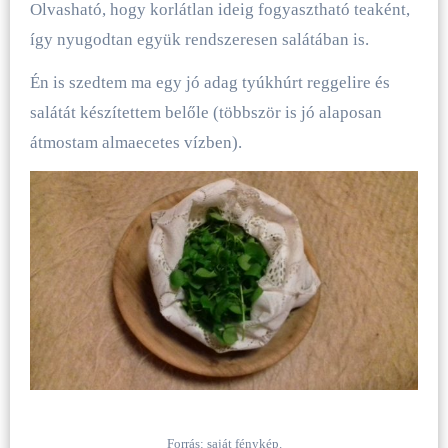
Olvasható, hogy korlátlan ideig fogyasztható teaként,
így nyugodtan együk rendszeresen salátában is.
Én is szedtem ma egy jó adag tyúkhúrt reggelire és
salátát készítettem belőle (többször is jó alaposan
átmostam almaecetes vízben).
Forrás: saját fénykép.