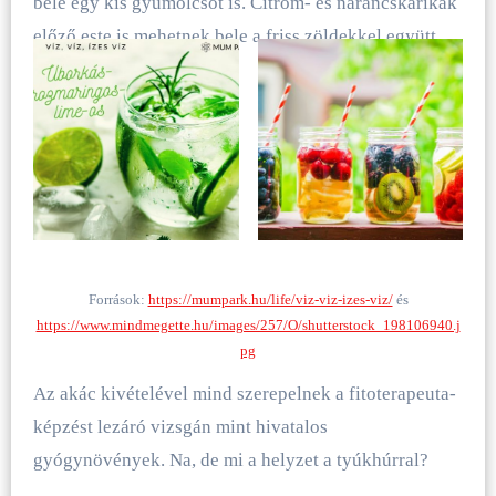
bele egy kis gyümölcsöt is. Citrom- és narancskarikák
előző este is mehetnek bele a friss zöldekkel együtt.
Források:
https://mumpark.hu/life/viz-viz-izes-viz/
és
https://www.mindmegette.hu/images/257/O/shutterstock_198106940.j
pg
Az akác kivételével mind szerepelnek a fitoterapeuta-
képzést lezáró vizsgán mint hivatalos
gyógynövények. Na, de mi a helyzet a tyúkhúrral?