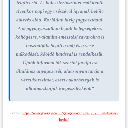
triglicerid- és koleszterinszintet csökkenti.
Ilyenkor napi egy csészével igyanak belőle
étkezés előtt. Korlátlan ideig fogyasztható.
A népgyógyászatban légúti betegségekre,
köhögésre, valamint emésztési zavarokra is
használják. Segíti a máj és a vese
működését, kőoldó hatással is rendelkezik.
Újabb információk szerint javítja az
általános anyagcserét, alacsonyan tartja a
vércukorszintet, ezért cukorbetegek is
alkalmazhatják kiegészítésként.”
Forrás:
https://www.gyorgytea.hu/gyogynovenyek/tyukhur-stellariae-
herba/