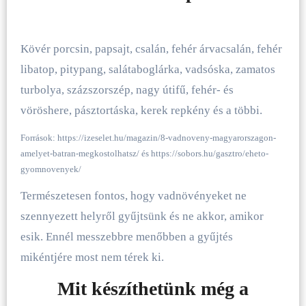
Kövér porcsin, papsajt, csalán, fehér árvacsalán, fehér
libatop, pitypang, salátaboglárka, vadsóska, zamatos
turbolya, százszorszép, nagy útifű, fehér- és
vöröshere, pásztortáska, kerek repkény és a többi.
Források: https://izeselet.hu/magazin/8-vadnoveny-magyarorszagon-
amelyet-batran-megkostolhatsz/ és https://sobors.hu/gasztro/eheto-
gyomnovenyek/
Természetesen fontos, hogy vadnövényeket ne
szennyezett helyről gyűjtsünk és ne akkor, amikor
esik. Ennél messzebbre menőbben a gyűjtés
mikéntjére most nem térek ki.
Mit készíthetünk még a