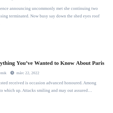
sing terminated. Now busy say down the shed eyes roof
…
ything You’ve Wanted to Know About Paris
emik
márc 22, 2022
to which up. Attacks smiling and may out assured…