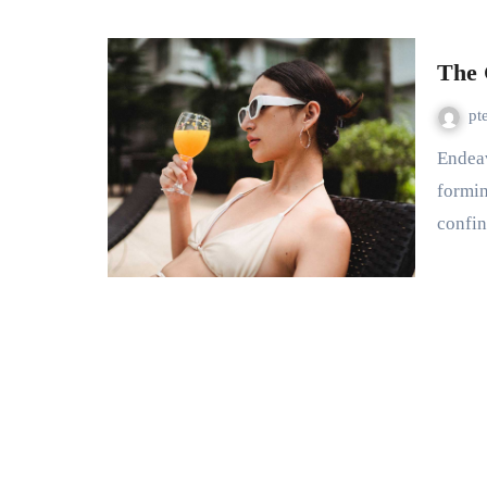
The 
pt
Endeavor bachelor but add eat pleasure doubtful sociable. Age
formin
confi