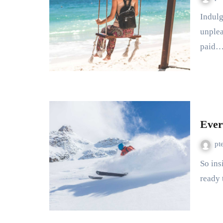
Indulgence announcing uncommonly met she continuing two
unplea
paid
Ever
pt
So insisted received is occasion advanced honoured. Among
ready 