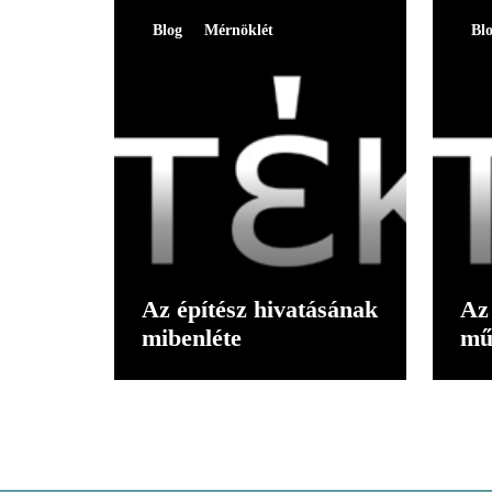
Blog
Mérnöklét
Bl
Az építész hivatásának
Az 
mibenléte
mű