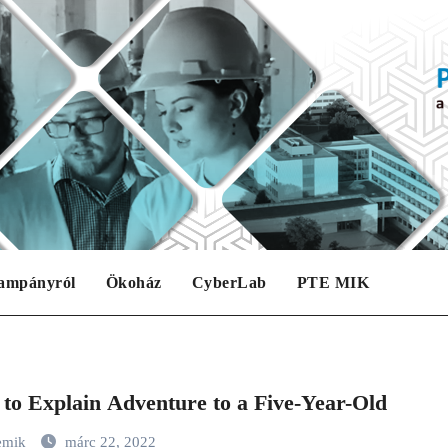
ampányról
Ökoház
CyberLab
PTE MIK
to Explain Adventure to a Five-Year-Old
emik
márc 22, 2022