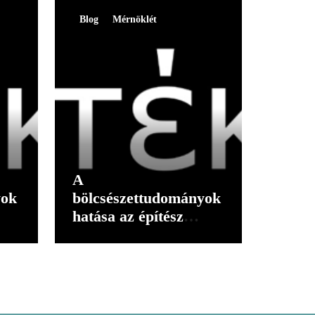
Blog
Mérnöklét
A
yok
bölcsészettudományok
hatása az építész
gondolkodására I.