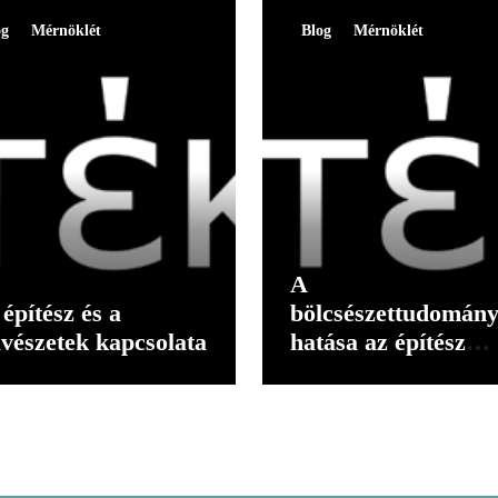
og
Mérnöklét
Blog
Mérnöklét
A
építész és a
bölcsészettudomán
vészetek kapcsolata
hatása az építész
gondolkodására II.